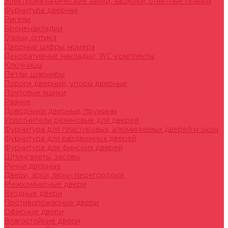
Электромеханические замки, защелки, ответные планки
Фурнитура дверная
Ригели
Броненакладки
Глазки, оптика
Дверные цифры, номера
Декоративные накладки, WC-комплекты
Ключницы
Петли, шарниры
Пороги дверные, упоры дверные
Почтовые ящики
Разное
Доводчики дверные, пружины
Уплотнители резиновые для дверей
Фурнитура для пластиковых, алюминиевых дверей и окон
Фурнитура для раздвижных дверей
Фурнитура для финских дверей
Шпингалеты, засовы
Ручки дверные
Двери, арки, люки, перегородки
Межкомнатные двери
Входные двери
Противопожарные двери
Офисные двери
Влагостойкие двери