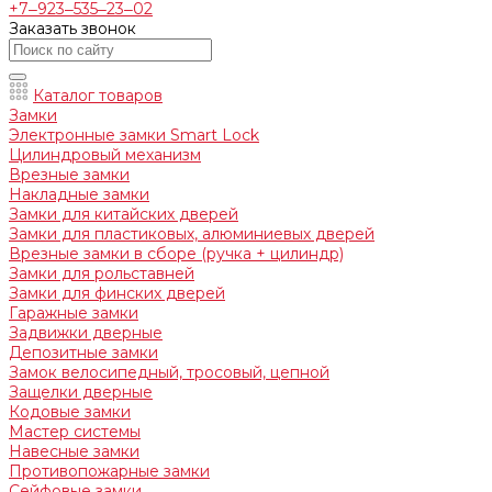
+7‒923‒535‒23‒02
Заказать звонок
Каталог товаров
Замки
Электронные замки Smart Lock
Цилиндровый механизм
Врезные замки
Накладные замки
Замки для китайских дверей
Замки для пластиковых, алюминиевых дверей
Врезные замки в сборе (ручка + цилиндр)
Замки для рольставней
Замки для финских дверей
Гаражные замки
Задвижки дверные
Депозитные замки
Замок велосипедный, тросовый, цепной
Защелки дверные
Кодовые замки
Мастер системы
Навесные замки
Противопожарные замки
Сейфовые замки