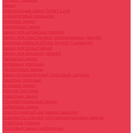
Каталог товаров
Замки
Электронные замки Smart Lock
Цилиндровый механизм
Врезные замки
Накладные замки
Замки для китайских дверей
Замки для пластиковых, алюминиевых дверей
Врезные замки в сборе (ручка + цилиндр)
Замки для рольставней
Замки для финских дверей
Гаражные замки
Задвижки дверные
Депозитные замки
Замок велосипедный, тросовый, цепной
Защелки дверные
Кодовые замки
Мастер системы
Навесные замки
Противопожарные замки
Сейфовые замки
Электро-магнитные замки, защелки
Комплекты ключей для перекодировки замков
Ответные планки
Почтовые замки, мебельные