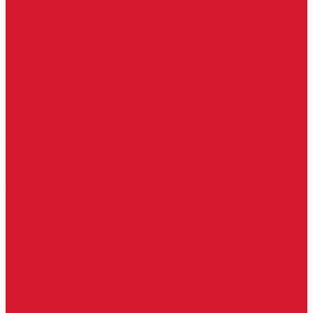
Часовые батарейки
Элементы питания
Аксессуары
Автомобильные брелоки
Бирки для ключей
Брелоки для ключей (Брелки)
Карабины для ключей
Кольца для ключей
Полукольца для ключей
Цепочки для ключей
Чехлы для ключей
Автосигнализация, брелоки-пульты
Пульты-брелоки для ворот, шлагбаумов
Окна
Оконная фурнитура
Фурнитура для китайских дверей
Ручки для китайских дверей
Регистраторы, камеры видеонаблюдения
СКУД
Домофоны
Аудио домофоны
Видео домофоны
IP-домофоны
Вызывная видео-панель
Переговорные устройства