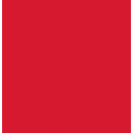
Услуги дизайнера
Консультация
Домофоны, СКУД
Консультация по домофонам и СКУД
Установка домофонов, СКУД
Гарантия
Производители
Компания
Статьи
Политика конфиденциальности
Сертификаты
Отзывы
Контакты
...
Каталог товаров
Замки
Электронные замки Smart Lock
Цилиндровый механизм
Врезные замки
Накладные замки
Замки для китайских дверей
Замки для пластиковых, алюминиевых дверей
Врезные замки в сборе (ручка + цилиндр)
Замки для рольставней
Замки для финских дверей