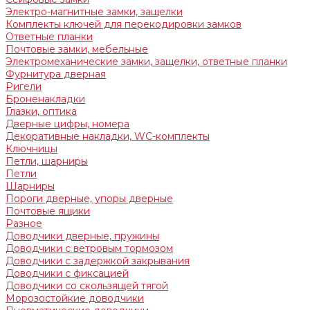
Электро-магнитные замки, защелки
Комплекты ключей для перекодировки замков
Ответные планки
Почтовые замки, мебельные
Электромеханические замки, защелки, ответные планки
Фурнитура дверная
Ригели
Броненакладки
Глазки, оптика
Дверные цифры, номера
Декоративные накладки, WC-комплекты
Ключницы
Петли, шарниры
Петли
Шарниры
Пороги дверные, упоры дверные
Почтовые ящики
Разное
Доводчики дверные, пружины
Доводчики с ветровым тормозом
Доводчики с задержкой закрывания
Доводчики с фиксацией
Доводчики со скользящей тягой
Морозостойкие доводчики