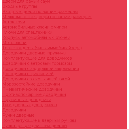
Двери для бань и саун
Входные группы
Входные двери по вашим размерам
Межкомнатные двери по вашим размерам
Автоключи
Автомобильные ключи с чипом
Ключи для спецтехники
Корпусы автомобильных ключей
Мотоключи
Транспондеры (чипы иммобилайзера)
Доводчики дверные, пружины
Комплектующие для доводчиков
Доводчики с ветровым тормозом
Доводчики с задержкой закрывания
Доводчики с фиксацией
Доводчики со скользящей тягой
Морозостойкие доводчики
Пневматические доводчики
Противопожарные доводчики
Пружинные доводчики
Тяги дверных доводчиков
Доводчики
Ручки дверные
Комплектующие к дверным ручкам
Ручки для раздвижных дверей