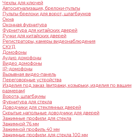
Чехлы для ключей
Автосигнализация, брелоки-пульты
Пульты-брелоки для ворот, шлагбаумов
Окна
Оконная фурнитура
Фурнитура для китайских дверей
Ручки для китайских дверей
Регистраторы, камеры видеонаблюдения
СКУД
Домофоны
Аудио домофоны
Видео домофоны
IP-домофоны
Вызывная видео-панель
Переговорные устройства
Изделия под заказ (витражи, козырьки, изделия по вашим
размерам)
Ворота, шлагбаумы
Фурнитура для стекла
Доводчики для стеклянных дверей
Скрытые напольные доводчики для дверей
Зажимные профили для стекла
Зажимной 76 мм
Зажимной профиль 40 мм
Зажимные профили для стекла 100 мм