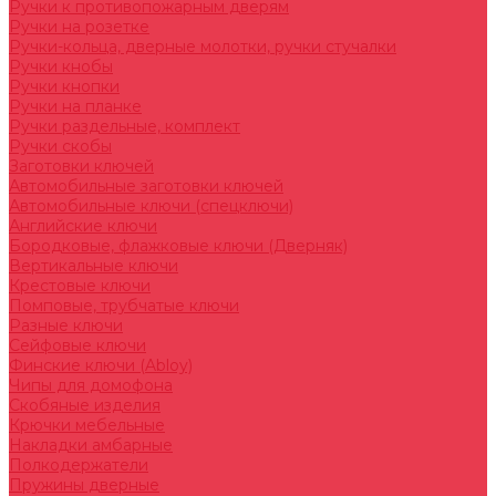
Ручки к противопожарным дверям
Ручки на розетке
Ручки-кольца, дверные молотки, ручки стучалки
Ручки кнобы
Ручки кнопки
Ручки на планке
Ручки раздельные, комплект
Ручки скобы
Заготовки ключей
Автомобильные заготовки ключей
Автомобильные ключи (спецключи)
Английские ключи
Бородковые, флажковые ключи (Дверняк)
Вертикальные ключи
Крестовые ключи
Помповые, трубчатые ключи
Разные ключи
Сейфовые ключи
Финские ключи (Abloy)
Чипы для домофона
Скобяные изделия
Крючки мебельные
Накладки амбарные
Полкодержатели
Пружины дверные