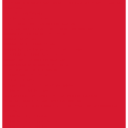
Изделия под заказ (витражи, козырьки, изделия по вашим
размерам)
Ворота, шлагбаумы
Фурнитура для стекла
Доводчики для стеклянных дверей
Скрытые напольные доводчики для дверей
Зажимные профили для стекла
Зажимной 76 мм
Зажимной профиль 40 мм
Зажимные профили для стекла 100 мм
Опорный профиль для стекла
Замки для стеклянных дверей
Замки механические для стекла
Ответные части под замок
Крепления для стекла
«Точки Россия»
Крепления для стекла «Классика»
Серия «Соединители»
Раздвижные системы для стеклянных дверей
Аура система для раздвижных дверей
Серия &quot;Гармоника&quot; система для раздвижных
дверей
Серия &quot;Дельта&quot;
Серия &quot;Дельта+&quot;
Серия «Вектор мини»