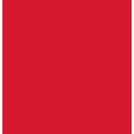
Серия Вектор
Ручки для стеклянных дверей
Ручка для стеклянной двери с замком
Ручки &quot;Лайт&quot; тонкостенные
Ручки для бань и саун
Ручки офисные
Ручки под заказ
Ручки-кнобы
Системы маятниковых дверей
Серия «Вектор»
Системы маятниковых дверей «Классика»
Спайдеры и фурнитура для козырьков
Спайдеры для стекла
Фурнитура для стеклянных козырьков
Фурнитура для душевых кабин
Акваслайд душевая кабина
Коннекторы для душевых кабин
Петли без реза уплотнителя
Петли для душевых кабин
Профили для душевых кабин
Профиль уплотнительный ПВХ
Штанги для душевой кабины из стекла
Фурнитура для стеклянных межкомнатных дверей
Алюминиевые коробки для стеклянных дверей
Замки для стеклянных дверей с нажимной ручкой