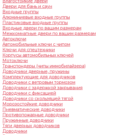
Влагостойкие двери
Двери для бань и саун
Входные группы
Алюминиевые входные группы
Пластиковые входные группы
Входные двери по вашим размерам
Межкомнатные двери по вашим размерам
Автоключи
Автомобильные ключи с чипом
Ключи для спецтехники
Корпусы автомобильных ключей
Мотоключи
Транспондеры (чипы иммобилайзера)
Доводчики дверные, пружины
Комплектующие для доводчиков
Доводчики с ветровым тормозом
Доводчики с задержкой закрывания
Доводчики с фиксацией
Доводчики со скользящей тягой
Морозостойкие доводчики
Пневматические доводчики
Противопожарные доводчики
Пружинные доводчики
Тяги дверных доводчиков
Доводчики