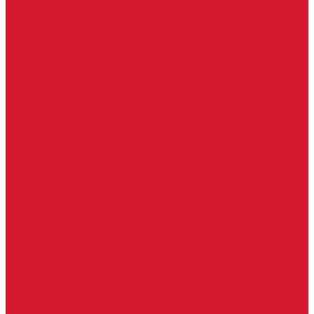
Шарниры
Пороги дверные, упоры дверные
Почтовые ящики
Разное
Доводчики дверные, пружины
Доводчики с ветровым тормозом
Доводчики с задержкой закрывания
Доводчики с фиксацией
Доводчики со скользящей тягой
Морозостойкие доводчики
Пневматические доводчики
Противопожарные доводчики
Пружинные доводчики
Тяги дверных доводчиков
Уличные доводчики
Уплотнители резиновые для дверей
Фурнитура для пластиковых, алюминиевых дверей и окон
Фурнитура для раздвижных дверей
Фурнитура для финских дверей
Шпингалеты, засовы
Ручки дверные
Ручки кнобы
Ручки кнопки
Ручки на планке
Ручки раздельные, комплект