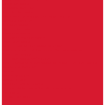
Гаражные замки
Задвижки дверные
Депозитные замки
Замок велосипедный, тросовый, цепной
Защелки дверные
Кодовые замки
Мастер системы
Навесные замки
Противопожарные замки
Сейфовые замки
Электро-магнитные замки, защелки
Комплекты ключей для перекодировки замков
Ответные планки
Почтовые замки, мебельные
Электромеханические замки, защелки, ответные планки
Фурнитура дверная
Ригели
Броненакладки
Глазки, оптика
Дверные цифры, номера
Декоративные накладки, WC-комплекты
Ключницы
Петли, шарниры
Петли