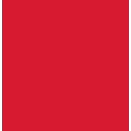
Keydiy ключи
Lonsdor ключи
Xhorse ключи
Английские ключи
Бородковые, флажковые ключи (Дверняк)
Вертикальные ключи
Крестовые ключи
Помповые, трубчатые ключи
Разные ключи
Сейфовые ключи
Финские ключи (Abloy)
Чипы для домофона
Скобяные изделия
Крючки мебельные
Накладки амбарные
Полкодержатели
Пружины дверные
Уголки
Батарейки, аккумуляторы, элементы питания
Аккумуляторные батарейки
Батарейки для слуховых аппаратов
Дисковые батарейки
Мизинчиковые батарейки (AAA)
Пальчиковые батарейки (AA)
Разные батарейки