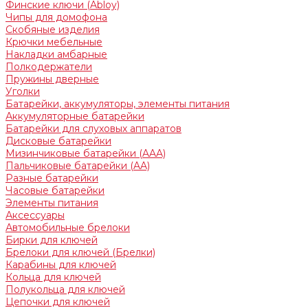
Финские ключи (Abloy)
Чипы для домофона
Скобяные изделия
Крючки мебельные
Накладки амбарные
Полкодержатели
Пружины дверные
Уголки
Батарейки, аккумуляторы, элементы питания
Аккумуляторные батарейки
Батарейки для слуховых аппаратов
Дисковые батарейки
Мизинчиковые батарейки (AAA)
Пальчиковые батарейки (AA)
Разные батарейки
Часовые батарейки
Элементы питания
Аксессуары
Автомобильные брелоки
Бирки для ключей
Брелоки для ключей (Брелки)
Карабины для ключей
Кольца для ключей
Полукольца для ключей
Цепочки для ключей