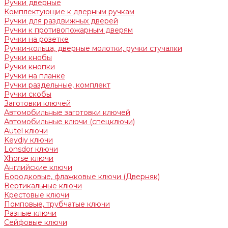
Ручки дверные
Комплектующие к дверным ручкам
Ручки для раздвижных дверей
Ручки к противопожарным дверям
Ручки на розетке
Ручки-кольца, дверные молотки, ручки стучалки
Ручки кнобы
Ручки кнопки
Ручки на планке
Ручки раздельные, комплект
Ручки скобы
Заготовки ключей
Автомобильные заготовки ключей
Автомобильные ключи (спецключи)
Autel ключи
Keydiy ключи
Lonsdor ключи
Xhorse ключи
Английские ключи
Бородковые, флажковые ключи (Дверняк)
Вертикальные ключи
Крестовые ключи
Помповые, трубчатые ключи
Разные ключи
Сейфовые ключи