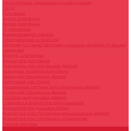
Регистраторы, камеры видеонаблюдения
СКУД
Домофоны
Аудио домофоны
Видео домофоны
IP-домофоны
Вызывная видео-панель
Переговорные устройства
Изделия под заказ (витражи, козырьки, изделия по вашим
размерам)
Ворота, шлагбаумы
Фурнитура для стекла
Доводчики для стеклянных дверей
Зажимные профили для стекла
Замки для стеклянных дверей
Крепления для стекла
Раздвижные системы для стеклянных дверей
Ручки для стеклянных дверей
Системы маятниковых дверей
Спайдеры и фурнитура для козырьков
Фурнитура для душевых кабин
Фурнитура для стеклянных межкомнатных дверей
Фурнитура для стеклянных ограждений
Мастер системы
Услуги