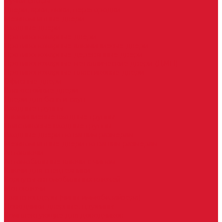
Ручки скобы
Двери, арки, люки, перегородки
Межкомнатные двери
Входные двери
Противопожарные двери
Противопожарные алюминиевые двери
Противопожарные деревянные двери
Противопожарные металлические двери (ДМП)
Противопожарные пластиковые двери
Офисные двери
Влагостойкие двери
Двери для бань и саун
Входные группы
Алюминиевые входные группы
Пластиковые входные группы
Входные двери по вашим размерам
Межкомнатные двери по вашим размерам
Автоключи
Автомобильные ключи с чипом
Ключи для спецтехники
Корпусы автомобильных ключей
Мотоключи
Транспондеры (чипы иммобилайзера)
Доводчики дверные, пружины
Комплектующие для доводчиков