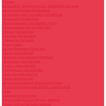
Уголки
Батарейки, аккумуляторы, элементы питания
Аккумуляторные батарейки
Батарейки для слуховых аппаратов
Дисковые батарейки
Мизинчиковые батарейки (AAA)
Пальчиковые батарейки (AA)
Разные батарейки
Часовые батарейки
Элементы питания
Аксессуары
Автомобильные брелоки
Бирки для ключей
Брелоки для ключей (Брелки)
Карабины для ключей
Кольца для ключей
Полукольца для ключей
Цепочки для ключей
Чехлы для ключей
Автосигнализация, брелоки-пульты
Пульты-брелоки для ворот, шлагбаумов
Окна
Оконная фурнитура
Фурнитура для китайских дверей
Ручки для китайских дверей