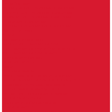
Петли боковые
Фурнитура для стеклянных ограждений
Поручень для стеклянных ограждений
Профили для стеклянных ограждений
Стойки для ограждений
Точечные крепления для ограждений
Мастер системы
Услуги
Бытовые ключи и чипы
Срочное изготовление ключей
Изготовление ключей любой сложности
Изготовление ключей на выезде
Для юридических лиц
Гарантия, качество
Замки
Установка замков
Ремонт замков (в том числе на выезде)
Восстановление ключей при полной утере
Кодировка, перекодировка замков
Подбор замка на замену старого
Бесплатная консультация по замкам
Автоключи и брелоки
Вскрытие и разблокировка авто
Услуги на выезде
Восстановление при полной утере ключа