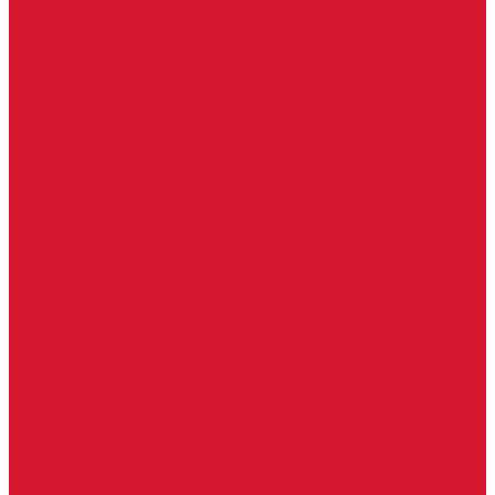
Доводчики с ветровым тормозом
Доводчики с задержкой закрывания
Доводчики с фиксацией
Доводчики со скользящей тягой
Морозостойкие доводчики
Пневматические доводчики
Противопожарные доводчики
Пружинные доводчики
Тяги дверных доводчиков
Доводчики
Ручки дверные
Комплектующие к дверным ручкам
Ручки для раздвижных дверей
Ручки к противопожарным дверям
Ручки на розетке
Ручки-кольца, дверные молотки, ручки стучалки
Ручки кнобы
Ручки кнопки
Ручки на планке
Ручки раздельные, комплект
Ручки скобы
Заготовки ключей
Автомобильные заготовки ключей
Автомобильные ключи (спецключи)
Autel ключи