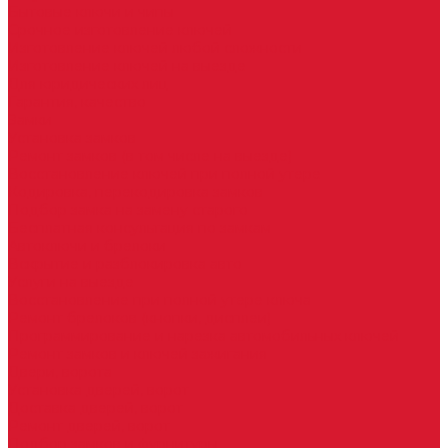
Бытовые ключи и чипы
Срочное изготовление ключей
Изготовление ключей любой сложности
Изготовление ключей на выезде
Для юридических лиц
Гарантия, качество
Замки
Установка замков
Ремонт замков (в том числе на выезде)
Восстановление ключей при полной утере
Кодировка, перекодировка замков
Подбор замка на замену старого
Бесплатная консультация по замкам
Автоключи и брелоки
Вскрытие и разблокировка авто
Услуги на выезде
Восстановление при полной утере ключа
Ремонт брелоков (кнопки, дисплеи)
Программирование и нарезка автомобильных ключей
Ремонт замков и ключей зажигания
Двери, ворота
Установка дверей, ворот
Доставка дверей, ворот
Ремонт дверей, ворот
Подбор замков и фурнитуры