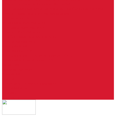
Ремонт брелоков (кнопки, дисплеи)
Программирование и нарезка автомобильных ключей
Ремонт замков и ключей зажигания
Двери, ворота
Установка дверей, ворот
Доставка дверей, ворот
Ремонт дверей, ворот
Подбор замков и фурнитуры
Услуги дизайнера
Консультация
Домофоны, СКУД
Консультация по домофонам и СКУД
Установка домофонов, СКУД
Гарантия
Производители
Компания
Статьи
Политика конфиденциальности
Сертификаты
Отзывы
Контакты