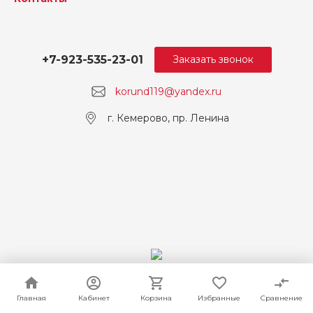
+7-923-535-23-01
Заказать звонок
korund119@yandex.ru
г. Кемерово, пр. Ленина
© 2026 Корунд, Все права защищены
Главная
Главная
Кабинет
Кабинет
Корзина
Корзина
Избранные
Избранные
Сравнение
Сравнение