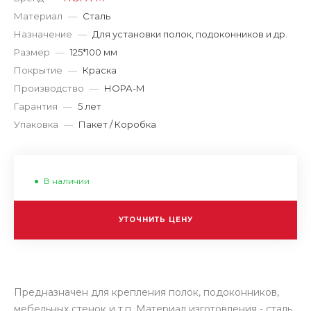
Материал
—
Сталь
Назначение
—
Для установки полок, подоконников и др.
Размер
—
125*100 мм
Покрытие
—
Краска
Производство
—
НОРА-М
Гарантия
—
5 лет
Упаковка
—
Пакет / Коробка
В наличии
УТОЧНИТЬ ЦЕНУ
Предназначен для крепления полок, подоконников,
мебельных стенок и т.п. Материал изготовления - сталь,