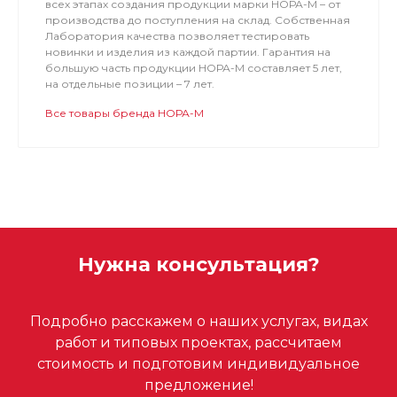
всех этапах создания продукции марки НОРА-М – от
производства до поступления на склад. Собственная
Лаборатория качества позволяет тестировать
новинки и изделия из каждой партии. Гарантия на
большую часть продукции НОРА-М составляет 5 лет,
на отдельные позиции – 7 лет.
Все товары бренда НОРА-М
Нужна консультация?
Подробно расскажем о наших услугах, видах
работ и типовых проектах, рассчитаем
стоимость и подготовим индивидуальное
предложение!