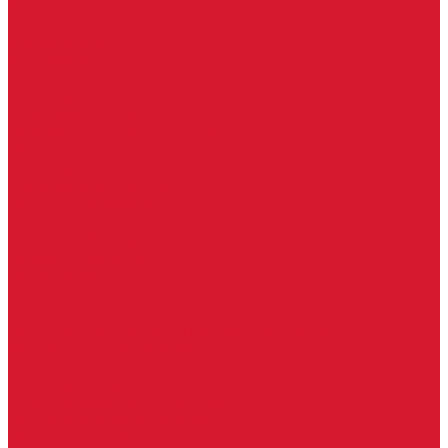
Keydiy ключи
Lonsdor ключи
Xhorse ключи
Английские ключи
Бородковые, флажковые ключи (Дверняк)
Вертикальные ключи
Крестовые ключи
Помповые, трубчатые ключи
Разные ключи
Сейфовые ключи
Финские ключи (Abloy)
Чипы для домофона
Скобяные изделия
Крючки мебельные
Накладки амбарные
Полкодержатели
Пружины дверные
Уголки
Батарейки, аккумуляторы, элементы питания
Аккумуляторные батарейки
Батарейки для слуховых аппаратов
Дисковые батарейки
Мизинчиковые батарейки (AAA)
Пальчиковые батарейки (AA)
Разные батарейки