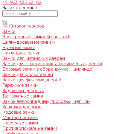
+7‒923‒535‒23‒02
Заказать звонок
Каталог товаров
Замки
Электронные замки Smart Lock
Цилиндровый механизм
Врезные замки
Накладные замки
Замки для китайских дверей
Замки для пластиковых, алюминиевых дверей
Врезные замки в сборе (ручка + цилиндр)
Замки для рольставней
Замки для финских дверей
Гаражные замки
Задвижки дверные
Депозитные замки
Замок велосипедный, тросовый, цепной
Защелки дверные
Кодовые замки
Мастер системы
Навесные замки
Противопожарные замки
Сейфовые замки