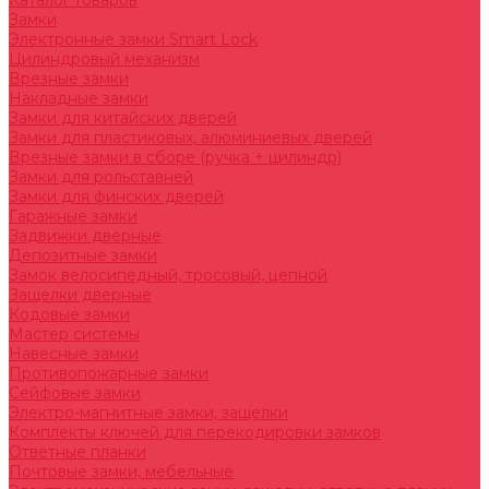
Каталог товаров
Замки
Электронные замки Smart Lock
Цилиндровый механизм
Врезные замки
Накладные замки
Замки для китайских дверей
Замки для пластиковых, алюминиевых дверей
Врезные замки в сборе (ручка + цилиндр)
Замки для рольставней
Замки для финских дверей
Гаражные замки
Задвижки дверные
Депозитные замки
Замок велосипедный, тросовый, цепной
Защелки дверные
Кодовые замки
Мастер системы
Навесные замки
Противопожарные замки
Сейфовые замки
Электро-магнитные замки, защелки
Комплекты ключей для перекодировки замков
Ответные планки
Почтовые замки, мебельные