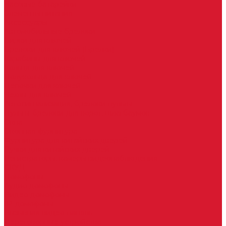
Часовые батарейки
Элементы питания
Аксессуары
Автомобильные брелоки
Бирки для ключей
Брелоки для ключей (Брелки)
Карабины для ключей
Кольца для ключей
Полукольца для ключей
Цепочки для ключей
Чехлы для ключей
Автосигнализация, брелоки-пульты
Пульты-брелоки для ворот, шлагбаумов
Окна
Оконная фурнитура
Фурнитура для китайских дверей
Ручки для китайских дверей
Регистраторы, камеры видеонаблюдения
СКУД
Домофоны
Аудио домофоны
Видео домофоны
IP-домофоны
Вызывная видео-панель
Переговорные устройства