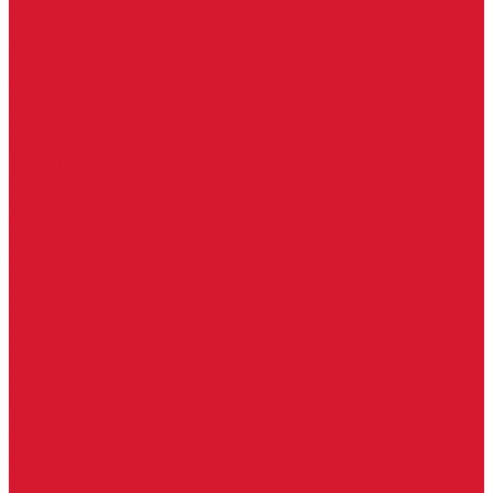
Доводчики с ветровым тормозом
Доводчики с задержкой закрывания
Доводчики с фиксацией
Доводчики со скользящей тягой
Морозостойкие доводчики
Пневматические доводчики
Противопожарные доводчики
Пружинные доводчики
Тяги дверных доводчиков
Доводчики
Ручки дверные
Комплектующие к дверным ручкам
Ручки для раздвижных дверей
Ручки к противопожарным дверям
Ручки на розетке
Ручки-кольца, дверные молотки, ручки стучалки
Ручки кнобы
Ручки кнопки
Ручки на планке
Ручки раздельные, комплект
Ручки скобы
Заготовки ключей
Автомобильные заготовки ключей
Автомобильные ключи (спецключи)
Autel ключи