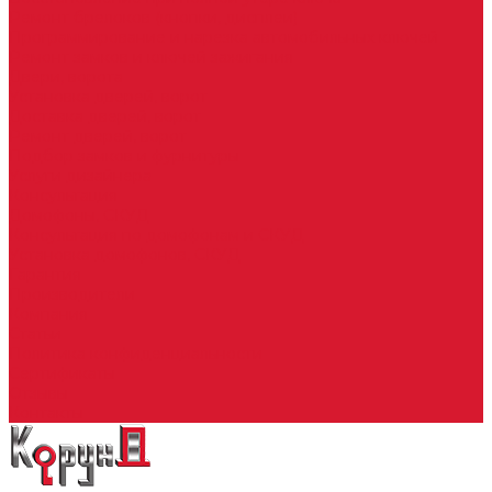
Ремонт брелоков (кнопки, дисплеи)
Программирование и нарезка автомобильных ключей
Ремонт замков и ключей зажигания
Двери, ворота
Установка дверей, ворот
Доставка дверей, ворот
Ремонт дверей, ворот
Подбор замков и фурнитуры
Услуги дизайнера
Консультация
Домофоны, СКУД
Консультация по домофонам и СКУД
Установка домофонов, СКУД
Гарантия
Производители
Компания
Статьи
Политика конфиденциальности
Сертификаты
Отзывы
Контакты