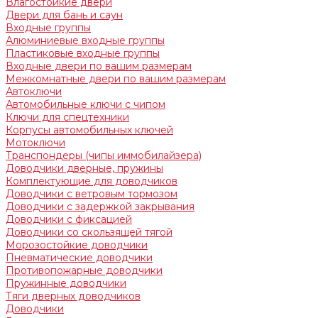
Влагостойкие двери
Двери для бань и саун
Входные группы
Алюминиевые входные группы
Пластиковые входные группы
Входные двери по вашим размерам
Межкомнатные двери по вашим размерам
Автоключи
Автомобильные ключи с чипом
Ключи для спецтехники
Корпусы автомобильных ключей
Мотоключи
Транспондеры (чипы иммобилайзера)
Доводчики дверные, пружины
Комплектующие для доводчиков
Доводчики с ветровым тормозом
Доводчики с задержкой закрывания
Доводчики с фиксацией
Доводчики со скользящей тягой
Морозостойкие доводчики
Пневматические доводчики
Противопожарные доводчики
Пружинные доводчики
Тяги дверных доводчиков
Доводчики