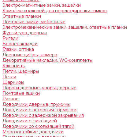
Электро-магнитные замки, защелки
Комплекты ключей для перекодировки замков
Ответные планки
Почтовые замки, мебельные
Электромеханические замки, защелки, ответные планки
Фурнитура дверная
Ригели
Броненакладки
Глазки, оптика
Дверные цифры, номера
Декоративные накладки, WC-комплекты
Ключницы
Петли, шарниры
Петли
Шарниры
Пороги дверные, упоры дверные
Почтовые ящики
Разное
Доводчики дверные, пружины
Доводчики с ветровым тормозом
Доводчики с задержкой закрывания
Доводчики с фиксацией
Доводчики со скользящей тягой
Морозостойкие доводчики