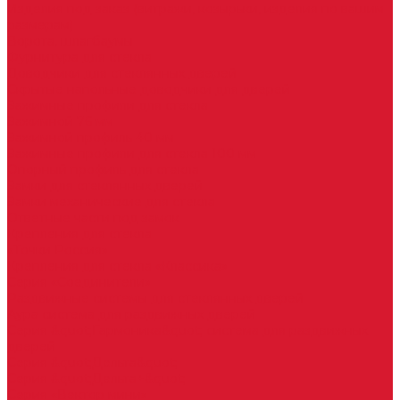
Изделия под заказ (витражи, козырьки, изделия по вашим
размерам)
Ворота, шлагбаумы
Фурнитура для стекла
Доводчики для стеклянных дверей
Скрытые напольные доводчики для дверей
Зажимные профили для стекла
Зажимной 76 мм
Зажимной профиль 40 мм
Зажимные профили для стекла 100 мм
Опорный профиль для стекла
Замки для стеклянных дверей
Замки механические для стекла
Ответные части под замок
Крепления для стекла
«Точки Россия»
Крепления для стекла «Классика»
Серия «Соединители»
Раздвижные системы для стеклянных дверей
Аура система для раздвижных дверей
Серия &quot;Гармоника&quot; система для раздвижных
дверей
Серия &quot;Дельта&quot;
Серия &quot;Дельта+&quot;
Серия «Вектор мини»