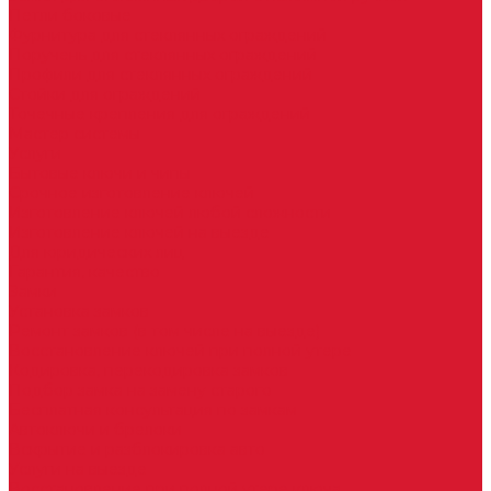
Петли боковые
Фурнитура для стеклянных ограждений
Поручень для стеклянных ограждений
Профили для стеклянных ограждений
Стойки для ограждений
Точечные крепления для ограждений
Мастер системы
Услуги
Бытовые ключи и чипы
Срочное изготовление ключей
Изготовление ключей любой сложности
Изготовление ключей на выезде
Для юридических лиц
Гарантия, качество
Замки
Установка замков
Ремонт замков (в том числе на выезде)
Восстановление ключей при полной утере
Кодировка, перекодировка замков
Подбор замка на замену старого
Бесплатная консультация по замкам
Автоключи и брелоки
Вскрытие и разблокировка авто
Услуги на выезде
Восстановление при полной утере ключа