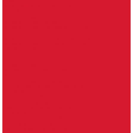
Ручки скобы
Двери, арки, люки, перегородки
Межкомнатные двери
Входные двери
Противопожарные двери
Противопожарные алюминиевые двери
Противопожарные деревянные двери
Противопожарные металлические двери (ДМП)
Противопожарные пластиковые двери
Офисные двери
Влагостойкие двери
Двери для бань и саун
Входные группы
Алюминиевые входные группы
Пластиковые входные группы
Входные двери по вашим размерам
Межкомнатные двери по вашим размерам
Автоключи
Автомобильные ключи с чипом
Ключи для спецтехники
Корпусы автомобильных ключей
Мотоключи
Транспондеры (чипы иммобилайзера)
Доводчики дверные, пружины
Комплектующие для доводчиков