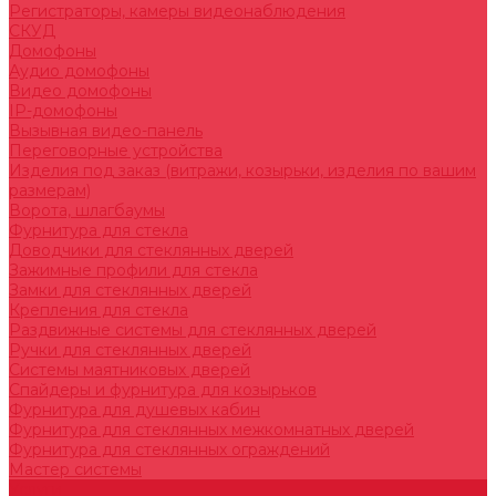
Регистраторы, камеры видеонаблюдения
СКУД
Домофоны
Аудио домофоны
Видео домофоны
IP-домофоны
Вызывная видео-панель
Переговорные устройства
Изделия под заказ (витражи, козырьки, изделия по вашим
размерам)
Ворота, шлагбаумы
Фурнитура для стекла
Доводчики для стеклянных дверей
Зажимные профили для стекла
Замки для стеклянных дверей
Крепления для стекла
Раздвижные системы для стеклянных дверей
Ручки для стеклянных дверей
Системы маятниковых дверей
Спайдеры и фурнитура для козырьков
Фурнитура для душевых кабин
Фурнитура для стеклянных межкомнатных дверей
Фурнитура для стеклянных ограждений
Мастер системы
Услуги