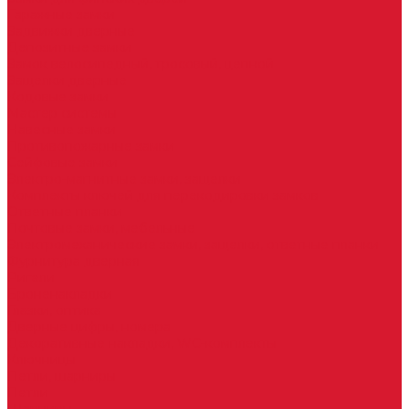
Гаражные замки
Задвижки дверные
Депозитные замки
Замок велосипедный, тросовый, цепной
Защелки дверные
Кодовые замки
Мастер системы
Навесные замки
Противопожарные замки
Сейфовые замки
Электро-магнитные замки, защелки
Комплекты ключей для перекодировки замков
Ответные планки
Почтовые замки, мебельные
Электромеханические замки, защелки, ответные планки
Фурнитура дверная
Ригели
Броненакладки
Глазки, оптика
Дверные цифры, номера
Декоративные накладки, WC-комплекты
Ключницы
Петли, шарниры
Петли