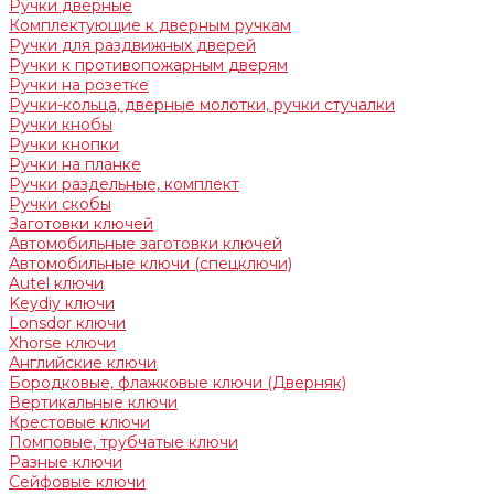
Ручки дверные
Комплектующие к дверным ручкам
Ручки для раздвижных дверей
Ручки к противопожарным дверям
Ручки на розетке
Ручки-кольца, дверные молотки, ручки стучалки
Ручки кнобы
Ручки кнопки
Ручки на планке
Ручки раздельные, комплект
Ручки скобы
Заготовки ключей
Автомобильные заготовки ключей
Автомобильные ключи (спецключи)
Autel ключи
Keydiy ключи
Lonsdor ключи
Xhorse ключи
Английские ключи
Бородковые, флажковые ключи (Дверняк)
Вертикальные ключи
Крестовые ключи
Помповые, трубчатые ключи
Разные ключи
Сейфовые ключи