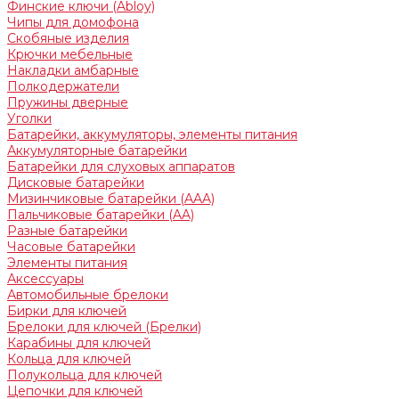
Финские ключи (Abloy)
Чипы для домофона
Скобяные изделия
Крючки мебельные
Накладки амбарные
Полкодержатели
Пружины дверные
Уголки
Батарейки, аккумуляторы, элементы питания
Аккумуляторные батарейки
Батарейки для слуховых аппаратов
Дисковые батарейки
Мизинчиковые батарейки (AAA)
Пальчиковые батарейки (AA)
Разные батарейки
Часовые батарейки
Элементы питания
Аксессуары
Автомобильные брелоки
Бирки для ключей
Брелоки для ключей (Брелки)
Карабины для ключей
Кольца для ключей
Полукольца для ключей
Цепочки для ключей