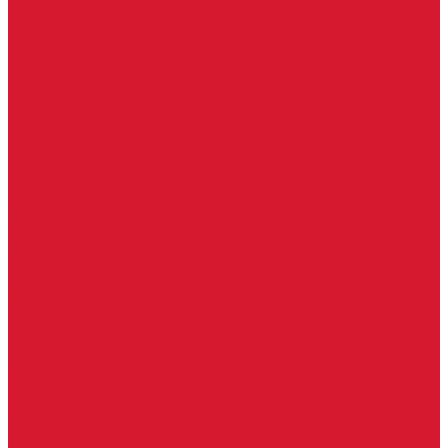
Услуги дизайнера
Консультация
Домофоны, СКУД
Консультация по домофонам и СКУД
Установка домофонов, СКУД
Гарантия
Производители
Компания
Статьи
Политика конфиденциальности
Сертификаты
Отзывы
Контакты
...
Каталог товаров
Замки
Электронные замки Smart Lock
Цилиндровый механизм
Врезные замки
Накладные замки
Замки для китайских дверей
Замки для пластиковых, алюминиевых дверей
Врезные замки в сборе (ручка + цилиндр)
Замки для рольставней
Замки для финских дверей