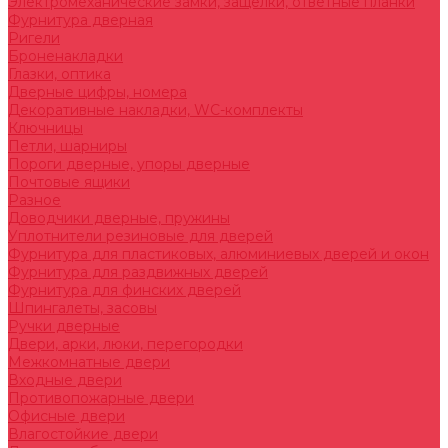
Электромеханические замки, защелки, ответные планки
Фурнитура дверная
Ригели
Броненакладки
Глазки, оптика
Дверные цифры, номера
Декоративные накладки, WC-комплекты
Ключницы
Петли, шарниры
Пороги дверные, упоры дверные
Почтовые ящики
Разное
Доводчики дверные, пружины
Уплотнители резиновые для дверей
Фурнитура для пластиковых, алюминиевых дверей и окон
Фурнитура для раздвижных дверей
Фурнитура для финских дверей
Шпингалеты, засовы
Ручки дверные
Двери, арки, люки, перегородки
Межкомнатные двери
Входные двери
Противопожарные двери
Офисные двери
Влагостойкие двери