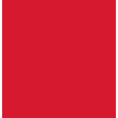
Серия Вектор
Ручки для стеклянных дверей
Ручка для стеклянной двери с замком
Ручки &quot;Лайт&quot; тонкостенные
Ручки для бань и саун
Ручки офисные
Ручки под заказ
Ручки-кнобы
Системы маятниковых дверей
Серия «Вектор»
Системы маятниковых дверей «Классика»
Спайдеры и фурнитура для козырьков
Спайдеры для стекла
Фурнитура для стеклянных козырьков
Фурнитура для душевых кабин
Акваслайд душевая кабина
Коннекторы для душевых кабин
Петли без реза уплотнителя
Петли для душевых кабин
Профили для душевых кабин
Профиль уплотнительный ПВХ
Штанги для душевой кабины из стекла
Фурнитура для стеклянных межкомнатных дверей
Алюминиевые коробки для стеклянных дверей
Замки для стеклянных дверей с нажимной ручкой