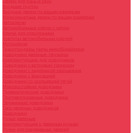
Двери для бань и саун
Входные группы
Входные двери по вашим размерам
Межкомнатные двери по вашим размерам
Автоключи
Автомобильные ключи с чипом
Ключи для спецтехники
Корпусы автомобильных ключей
Мотоключи
Транспондеры (чипы иммобилайзера)
Доводчики дверные, пружины
Комплектующие для доводчиков
Доводчики с ветровым тормозом
Доводчики с задержкой закрывания
Доводчики с фиксацией
Доводчики со скользящей тягой
Морозостойкие доводчики
Пневматические доводчики
Противопожарные доводчики
Пружинные доводчики
Тяги дверных доводчиков
Доводчики
Ручки дверные
Комплектующие к дверным ручкам
Ручки для раздвижных дверей