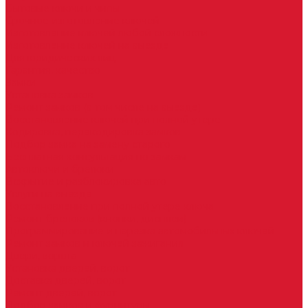
Бытовые ключи и чипы
Срочное изготовление ключей
Изготовление ключей любой сложности
Изготовление ключей на выезде
Для юридических лиц
Гарантия, качество
Замки
Установка замков
Ремонт замков (в том числе на выезде)
Восстановление ключей при полной утере
Кодировка, перекодировка замков
Подбор замка на замену старого
Бесплатная консультация по замкам
Автоключи и брелоки
Вскрытие и разблокировка авто
Услуги на выезде
Восстановление при полной утере ключа
Ремонт брелоков (кнопки, дисплеи)
Программирование и нарезка автомобильных ключей
Ремонт замков и ключей зажигания
Двери, ворота
Установка дверей, ворот
Доставка дверей, ворот
Ремонт дверей, ворот
Подбор замков и фурнитуры