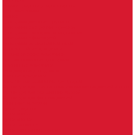
Шарниры
Пороги дверные, упоры дверные
Почтовые ящики
Разное
Доводчики дверные, пружины
Доводчики с ветровым тормозом
Доводчики с задержкой закрывания
Доводчики с фиксацией
Доводчики со скользящей тягой
Морозостойкие доводчики
Пневматические доводчики
Противопожарные доводчики
Пружинные доводчики
Тяги дверных доводчиков
Уличные доводчики
Уплотнители резиновые для дверей
Фурнитура для пластиковых, алюминиевых дверей и окон
Фурнитура для раздвижных дверей
Фурнитура для финских дверей
Шпингалеты, засовы
Ручки дверные
Ручки кнобы
Ручки кнопки
Ручки на планке
Ручки раздельные, комплект