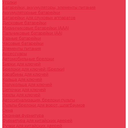
Уголки
Батарейки, аккумуляторы, элементы питания
Аккумуляторные батарейки
Батарейки для слуховых аппаратов
Дисковые батарейки
Мизинчиковые батарейки (AAA)
Пальчиковые батарейки (AA)
Разные батарейки
Часовые батарейки
Элементы питания
Аксессуары
Автомобильные брелоки
Бирки для ключей
Брелоки для ключей (Брелки)
Карабины для ключей
Кольца для ключей
Полукольца для ключей
Цепочки для ключей
Чехлы для ключей
Автосигнализация, брелоки-пульты
Пульты-брелоки для ворот, шлагбаумов
Окна
Оконная фурнитура
Фурнитура для китайских дверей
Ручки для китайских дверей