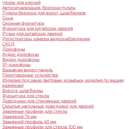
Чехлы для ключей
Автосигнализация, брелоки-пульты
Пульты-брелоки для ворот, шлагбаумов
Окна
Оконная фурнитура
Фурнитура для китайских дверей
Ручки для китайских дверей
Регистраторы, камеры видеонаблюдения
СКУД
Домофоны
Аудио домофоны
Видео домофоны
IP-домофоны
Вызывная видео-панель
Переговорные устройства
Изделия под заказ (витражи, козырьки, изделия по вашим
размерам)
Ворота, шлагбаумы
Фурнитура для стекла
Доводчики для стеклянных дверей
Скрытые напольные доводчики для дверей
Зажимные профили для стекла
Зажимной 76 мм
Зажимной профиль 40 мм
Зажимные профили для стекла 100 мм