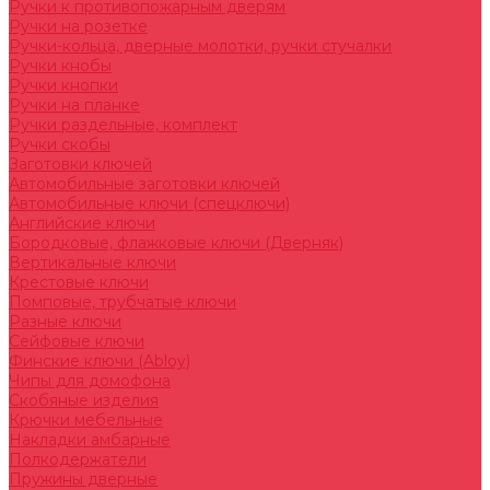
Ручки к противопожарным дверям
Ручки на розетке
Ручки-кольца, дверные молотки, ручки стучалки
Ручки кнобы
Ручки кнопки
Ручки на планке
Ручки раздельные, комплект
Ручки скобы
Заготовки ключей
Автомобильные заготовки ключей
Автомобильные ключи (спецключи)
Английские ключи
Бородковые, флажковые ключи (Дверняк)
Вертикальные ключи
Крестовые ключи
Помповые, трубчатые ключи
Разные ключи
Сейфовые ключи
Финские ключи (Abloy)
Чипы для домофона
Скобяные изделия
Крючки мебельные
Накладки амбарные
Полкодержатели
Пружины дверные