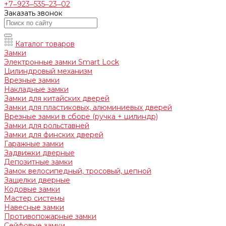
+7‒923‒535‒23‒02
Заказать звонок
Каталог товаров
Замки
Электронные замки Smart Lock
Цилиндровый механизм
Врезные замки
Накладные замки
Замки для китайских дверей
Замки для пластиковых, алюминиевых дверей
Врезные замки в сборе (ручка + цилиндр)
Замки для рольставней
Замки для финских дверей
Гаражные замки
Задвижки дверные
Депозитные замки
Замок велосипедный, тросовый, цепной
Защелки дверные
Кодовые замки
Мастер системы
Навесные замки
Противопожарные замки
Сейфовые замки