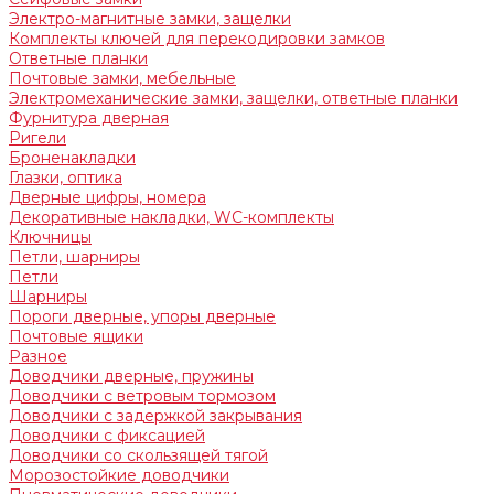
Электро-магнитные замки, защелки
Комплекты ключей для перекодировки замков
Ответные планки
Почтовые замки, мебельные
Электромеханические замки, защелки, ответные планки
Фурнитура дверная
Ригели
Броненакладки
Глазки, оптика
Дверные цифры, номера
Декоративные накладки, WC-комплекты
Ключницы
Петли, шарниры
Петли
Шарниры
Пороги дверные, упоры дверные
Почтовые ящики
Разное
Доводчики дверные, пружины
Доводчики с ветровым тормозом
Доводчики с задержкой закрывания
Доводчики с фиксацией
Доводчики со скользящей тягой
Морозостойкие доводчики