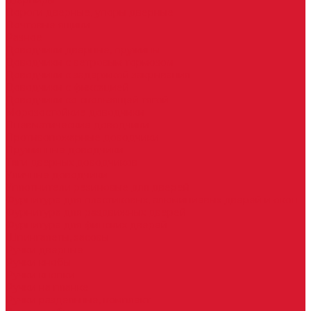
Шарниры
Пороги дверные, упоры дверные
Почтовые ящики
Разное
Доводчики дверные, пружины
Доводчики с ветровым тормозом
Доводчики с задержкой закрывания
Доводчики с фиксацией
Доводчики со скользящей тягой
Морозостойкие доводчики
Пневматические доводчики
Противопожарные доводчики
Пружинные доводчики
Тяги дверных доводчиков
Уличные доводчики
Уплотнители резиновые для дверей
Фурнитура для пластиковых, алюминиевых дверей и окон
Фурнитура для раздвижных дверей
Фурнитура для финских дверей
Шпингалеты, засовы
Ручки дверные
Ручки кнобы
Ручки кнопки
Ручки на планке
Ручки раздельные, комплект