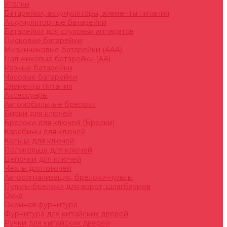
Уголки
Батарейки, аккумуляторы, элементы питания
Аккумуляторные батарейки
Батарейки для слуховых аппаратов
Дисковые батарейки
Мизинчиковые батарейки (AAA)
Пальчиковые батарейки (AA)
Разные батарейки
Часовые батарейки
Элементы питания
Аксессуары
Автомобильные брелоки
Бирки для ключей
Брелоки для ключей (Брелки)
Карабины для ключей
Кольца для ключей
Полукольца для ключей
Цепочки для ключей
Чехлы для ключей
Автосигнализация, брелоки-пульты
Пульты-брелоки для ворот, шлагбаумов
Окна
Оконная фурнитура
Фурнитура для китайских дверей
Ручки для китайских дверей