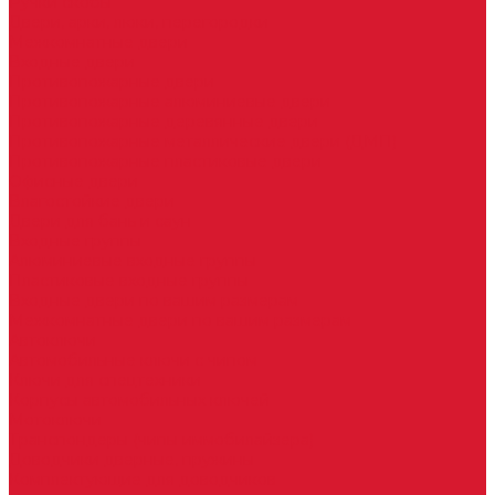
Ручки скобы
Двери, арки, люки, перегородки
Межкомнатные двери
Входные двери
Противопожарные двери
Противопожарные алюминиевые двери
Противопожарные деревянные двери
Противопожарные металлические двери (ДМП)
Противопожарные пластиковые двери
Офисные двери
Влагостойкие двери
Двери для бань и саун
Входные группы
Алюминиевые входные группы
Пластиковые входные группы
Входные двери по вашим размерам
Межкомнатные двери по вашим размерам
Автоключи
Автомобильные ключи с чипом
Ключи для спецтехники
Корпусы автомобильных ключей
Мотоключи
Транспондеры (чипы иммобилайзера)
Доводчики дверные, пружины
Комплектующие для доводчиков