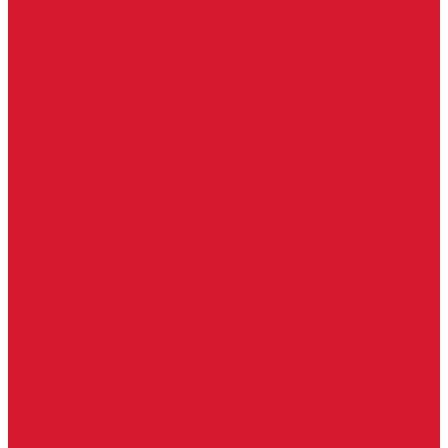
Keydiy ключи
Lonsdor ключи
Xhorse ключи
Английские ключи
Бородковые, флажковые ключи (Дверняк)
Вертикальные ключи
Крестовые ключи
Помповые, трубчатые ключи
Разные ключи
Сейфовые ключи
Финские ключи (Abloy)
Чипы для домофона
Скобяные изделия
Крючки мебельные
Накладки амбарные
Полкодержатели
Пружины дверные
Уголки
Батарейки, аккумуляторы, элементы питания
Аккумуляторные батарейки
Батарейки для слуховых аппаратов
Дисковые батарейки
Мизинчиковые батарейки (AAA)
Пальчиковые батарейки (AA)
Разные батарейки