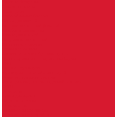
Часовые батарейки
Элементы питания
Аксессуары
Автомобильные брелоки
Бирки для ключей
Брелоки для ключей (Брелки)
Карабины для ключей
Кольца для ключей
Полукольца для ключей
Цепочки для ключей
Чехлы для ключей
Автосигнализация, брелоки-пульты
Пульты-брелоки для ворот, шлагбаумов
Окна
Оконная фурнитура
Фурнитура для китайских дверей
Ручки для китайских дверей
Регистраторы, камеры видеонаблюдения
СКУД
Домофоны
Аудио домофоны
Видео домофоны
IP-домофоны
Вызывная видео-панель
Переговорные устройства