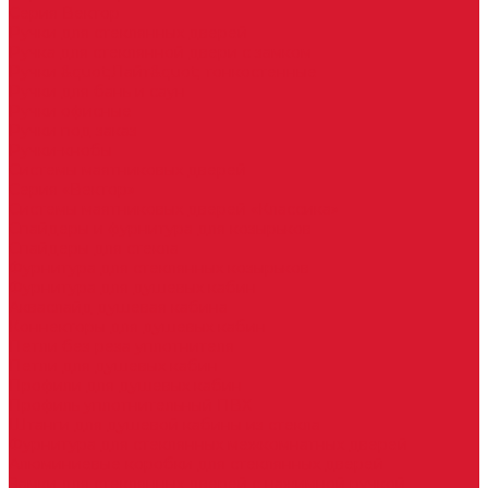
Серия Вектор
Ручки для стеклянных дверей
Ручка для стеклянной двери с замком
Ручки &quot;Лайт&quot; тонкостенные
Ручки для бань и саун
Ручки офисные
Ручки под заказ
Ручки-кнобы
Системы маятниковых дверей
Серия «Вектор»
Системы маятниковых дверей «Классика»
Спайдеры и фурнитура для козырьков
Спайдеры для стекла
Фурнитура для стеклянных козырьков
Фурнитура для душевых кабин
Акваслайд душевая кабина
Коннекторы для душевых кабин
Петли без реза уплотнителя
Петли для душевых кабин
Профили для душевых кабин
Профиль уплотнительный ПВХ
Штанги для душевой кабины из стекла
Фурнитура для стеклянных межкомнатных дверей
Алюминиевые коробки для стеклянных дверей
Замки для стеклянных дверей с нажимной ручкой