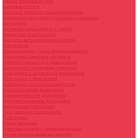
Двери для бань и саун
Входные группы
Входные двери по вашим размерам
Межкомнатные двери по вашим размерам
Автоключи
Автомобильные ключи с чипом
Ключи для спецтехники
Корпусы автомобильных ключей
Мотоключи
Транспондеры (чипы иммобилайзера)
Доводчики дверные, пружины
Комплектующие для доводчиков
Доводчики с ветровым тормозом
Доводчики с задержкой закрывания
Доводчики с фиксацией
Доводчики со скользящей тягой
Морозостойкие доводчики
Пневматические доводчики
Противопожарные доводчики
Пружинные доводчики
Тяги дверных доводчиков
Доводчики
Ручки дверные
Комплектующие к дверным ручкам
Ручки для раздвижных дверей