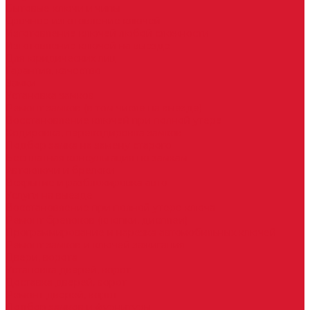
Бытовые ключи и чипы
Срочное изготовление ключей
Изготовление ключей любой сложности
Изготовление ключей на выезде
Для юридических лиц
Гарантия, качество
Замки
Установка замков
Ремонт замков (в том числе на выезде)
Восстановление ключей при полной утере
Кодировка, перекодировка замков
Подбор замка на замену старого
Бесплатная консультация по замкам
Автоключи и брелоки
Вскрытие и разблокировка авто
Услуги на выезде
Восстановление при полной утере ключа
Ремонт брелоков (кнопки, дисплеи)
Программирование и нарезка автомобильных ключей
Ремонт замков и ключей зажигания
Двери, ворота
Установка дверей, ворот
Доставка дверей, ворот
Ремонт дверей, ворот
Подбор замков и фурнитуры