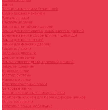
Каталог товаров
Замки
Электронные замки Smart Lock
Цилиндровый механизм
Врезные замки
Накладные замки
Замки для китайских дверей
Замки для пластиковых, алюминиевых дверей
Врезные замки в сборе (ручка + цилиндр)
Замки для рольставней
Замки для финских дверей
Гаражные замки
Задвижки дверные
Депозитные замки
Замок велосипедный, тросовый, цепной
Защелки дверные
Кодовые замки
Мастер системы
Навесные замки
Противопожарные замки
Сейфовые замки
Электро-магнитные замки, защелки
Комплекты ключей для перекодировки замков
Ответные планки
Почтовые замки, мебельные