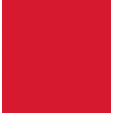
Доводчики с ветровым тормозом
Доводчики с задержкой закрывания
Доводчики с фиксацией
Доводчики со скользящей тягой
Морозостойкие доводчики
Пневматические доводчики
Противопожарные доводчики
Пружинные доводчики
Тяги дверных доводчиков
Доводчики
Ручки дверные
Комплектующие к дверным ручкам
Ручки для раздвижных дверей
Ручки к противопожарным дверям
Ручки на розетке
Ручки-кольца, дверные молотки, ручки стучалки
Ручки кнобы
Ручки кнопки
Ручки на планке
Ручки раздельные, комплект
Ручки скобы
Заготовки ключей
Автомобильные заготовки ключей
Автомобильные ключи (спецключи)
Autel ключи