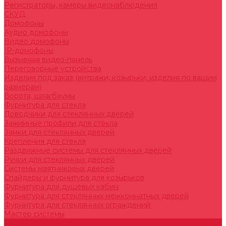
Регистраторы, камеры видеонаблюдения
СКУД
Домофоны
Аудио домофоны
Видео домофоны
IP-домофоны
Вызывная видео-панель
Переговорные устройства
Изделия под заказ (витражи, козырьки, изделия по вашим
размерам)
Ворота, шлагбаумы
Фурнитура для стекла
Доводчики для стеклянных дверей
Зажимные профили для стекла
Замки для стеклянных дверей
Крепления для стекла
Раздвижные системы для стеклянных дверей
Ручки для стеклянных дверей
Системы маятниковых дверей
Спайдеры и фурнитура для козырьков
Фурнитура для душевых кабин
Фурнитура для стеклянных межкомнатных дверей
Фурнитура для стеклянных ограждений
Мастер системы
Услуги