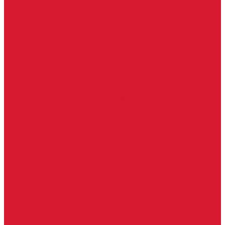
Гаражные замки
Задвижки дверные
Депозитные замки
Замок велосипедный, тросовый, цепной
Защелки дверные
Кодовые замки
Мастер системы
Навесные замки
Противопожарные замки
Сейфовые замки
Электро-магнитные замки, защелки
Комплекты ключей для перекодировки замков
Ответные планки
Почтовые замки, мебельные
Электромеханические замки, защелки, ответные планки
Фурнитура дверная
Ригели
Броненакладки
Глазки, оптика
Дверные цифры, номера
Декоративные накладки, WC-комплекты
Ключницы
Петли, шарниры
Петли