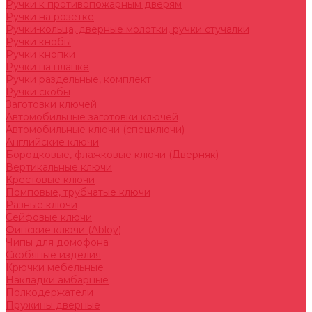
Ручки к противопожарным дверям
Ручки на розетке
Ручки-кольца, дверные молотки, ручки стучалки
Ручки кнобы
Ручки кнопки
Ручки на планке
Ручки раздельные, комплект
Ручки скобы
Заготовки ключей
Автомобильные заготовки ключей
Автомобильные ключи (спецключи)
Английские ключи
Бородковые, флажковые ключи (Дверняк)
Вертикальные ключи
Крестовые ключи
Помповые, трубчатые ключи
Разные ключи
Сейфовые ключи
Финские ключи (Abloy)
Чипы для домофона
Скобяные изделия
Крючки мебельные
Накладки амбарные
Полкодержатели
Пружины дверные