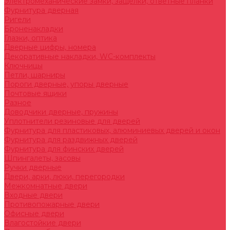
Электромеханические замки, защелки, ответные планки
Фурнитура дверная
Ригели
Броненакладки
Глазки, оптика
Дверные цифры, номера
Декоративные накладки, WC-комплекты
Ключницы
Петли, шарниры
Пороги дверные, упоры дверные
Почтовые ящики
Разное
Доводчики дверные, пружины
Уплотнители резиновые для дверей
Фурнитура для пластиковых, алюминиевых дверей и окон
Фурнитура для раздвижных дверей
Фурнитура для финских дверей
Шпингалеты, засовы
Ручки дверные
Двери, арки, люки, перегородки
Межкомнатные двери
Входные двери
Противопожарные двери
Офисные двери
Влагостойкие двери