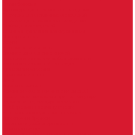
Петли боковые
Фурнитура для стеклянных ограждений
Поручень для стеклянных ограждений
Профили для стеклянных ограждений
Стойки для ограждений
Точечные крепления для ограждений
Мастер системы
Услуги
Бытовые ключи и чипы
Срочное изготовление ключей
Изготовление ключей любой сложности
Изготовление ключей на выезде
Для юридических лиц
Гарантия, качество
Замки
Установка замков
Ремонт замков (в том числе на выезде)
Восстановление ключей при полной утере
Кодировка, перекодировка замков
Подбор замка на замену старого
Бесплатная консультация по замкам
Автоключи и брелоки
Вскрытие и разблокировка авто
Услуги на выезде
Восстановление при полной утере ключа