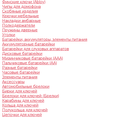
Финские ключи (Abloy)
Чипы для домофона
Скобяные изделия
Крючки мебельные
Накладки амбарные
Полкодержатели
Пружины дверные
Уголки
Батарейки, аккумуляторы, элементы питания
Аккумуляторные батарейки
Батарейки для слуховых аппаратов
Дисковые батарейки
Мизинчиковые батарейки (AAA)
Пальчиковые батарейки (AA)
Разные батарейки
Часовые батарейки
Элементы питания
Аксессуары
Автомобильные брелоки
Бирки для ключей
Брелоки для ключей (Брелки)
Карабины для ключей
Кольца для ключей
Полукольца для ключей
Цепочки для ключей