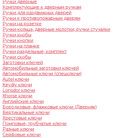
Ручки дверные
Комплектующие к дверным ручкам
Ручки для раздвижных дверей
Ручки к противопожарным дверям
Ручки на розетке
Ручки-кольца, дверные молотки, ручки стучалки
Ручки кнобы
Ручки кнопки
Ручки на планке
Ручки раздельные, комплект
Ручки скобы
Заготовки ключей
Автомобильные заготовки ключей
Автомобильные ключи (спецключи)
Autel ключи
Keydiy ключи
Lonsdor ключи
Xhorse ключи
Английские ключи
Бородковые, флажковые ключи (Дверняк)
Вертикальные ключи
Крестовые ключи
Помповые, трубчатые ключи
Разные ключи
Сейфовые ключи