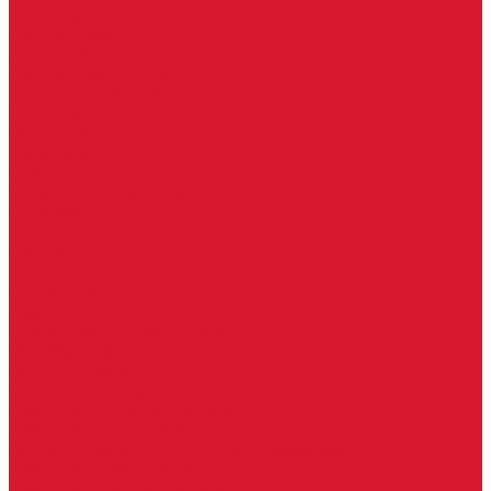
Услуги дизайнера
Консультация
Домофоны, СКУД
Консультация по домофонам и СКУД
Установка домофонов, СКУД
Гарантия
Производители
Компания
Статьи
Политика конфиденциальности
Сертификаты
Отзывы
Контакты
...
Каталог товаров
Замки
Электронные замки Smart Lock
Цилиндровый механизм
Врезные замки
Накладные замки
Замки для китайских дверей
Замки для пластиковых, алюминиевых дверей
Врезные замки в сборе (ручка + цилиндр)
Замки для рольставней
Замки для финских дверей