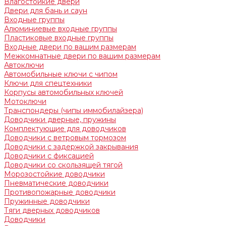
Влагостойкие двери
Двери для бань и саун
Входные группы
Алюминиевые входные группы
Пластиковые входные группы
Входные двери по вашим размерам
Межкомнатные двери по вашим размерам
Автоключи
Автомобильные ключи с чипом
Ключи для спецтехники
Корпусы автомобильных ключей
Мотоключи
Транспондеры (чипы иммобилайзера)
Доводчики дверные, пружины
Комплектующие для доводчиков
Доводчики с ветровым тормозом
Доводчики с задержкой закрывания
Доводчики с фиксацией
Доводчики со скользящей тягой
Морозостойкие доводчики
Пневматические доводчики
Противопожарные доводчики
Пружинные доводчики
Тяги дверных доводчиков
Доводчики