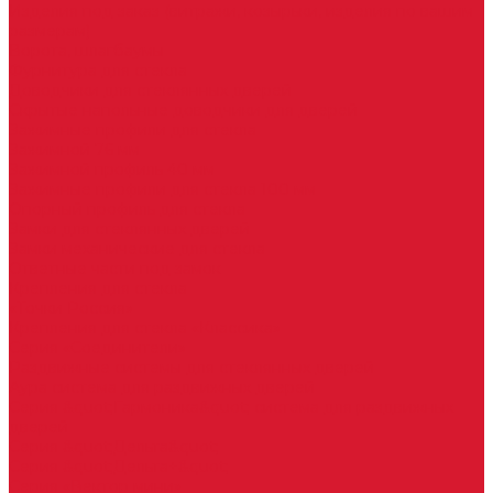
Изделия под заказ (витражи, козырьки, изделия по вашим
размерам)
Ворота, шлагбаумы
Фурнитура для стекла
Доводчики для стеклянных дверей
Скрытые напольные доводчики для дверей
Зажимные профили для стекла
Зажимной 76 мм
Зажимной профиль 40 мм
Зажимные профили для стекла 100 мм
Опорный профиль для стекла
Замки для стеклянных дверей
Замки механические для стекла
Ответные части под замок
Крепления для стекла
«Точки Россия»
Крепления для стекла «Классика»
Серия «Соединители»
Раздвижные системы для стеклянных дверей
Аура система для раздвижных дверей
Серия &quot;Гармоника&quot; система для раздвижных
дверей
Серия &quot;Дельта&quot;
Серия &quot;Дельта+&quot;
Серия «Вектор мини»