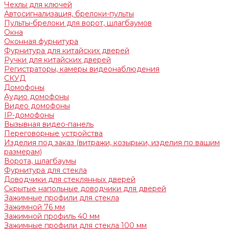
Чехлы для ключей
Автосигнализация, брелоки-пульты
Пульты-брелоки для ворот, шлагбаумов
Окна
Оконная фурнитура
Фурнитура для китайских дверей
Ручки для китайских дверей
Регистраторы, камеры видеонаблюдения
СКУД
Домофоны
Аудио домофоны
Видео домофоны
IP-домофоны
Вызывная видео-панель
Переговорные устройства
Изделия под заказ (витражи, козырьки, изделия по вашим
размерам)
Ворота, шлагбаумы
Фурнитура для стекла
Доводчики для стеклянных дверей
Скрытые напольные доводчики для дверей
Зажимные профили для стекла
Зажимной 76 мм
Зажимной профиль 40 мм
Зажимные профили для стекла 100 мм