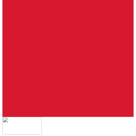
Ремонт брелоков (кнопки, дисплеи)
Программирование и нарезка автомобильных ключей
Ремонт замков и ключей зажигания
Двери, ворота
Установка дверей, ворот
Доставка дверей, ворот
Ремонт дверей, ворот
Подбор замков и фурнитуры
Услуги дизайнера
Консультация
Домофоны, СКУД
Консультация по домофонам и СКУД
Установка домофонов, СКУД
Гарантия
Производители
Компания
Статьи
Политика конфиденциальности
Сертификаты
Отзывы
Контакты