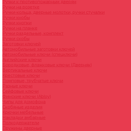
Ручки к противопожарным дверям
Ручки на розетке
Ручки-кольца, дверные молотки, ручки стучалки
Ручки кнобы
Ручки кнопки
Ручки на планке
Ручки раздельные, комплект
Ручки скобы
Заготовки ключей
Автомобильные заготовки ключей
Автомобильные ключи (спецключи)
Английские ключи
Бородковые, флажковые ключи (Дверняк)
Вертикальные ключи
Крестовые ключи
Помповые, трубчатые ключи
Разные ключи
Сейфовые ключи
Финские ключи (Abloy)
Чипы для домофона
Скобяные изделия
Крючки мебельные
Накладки амбарные
Полкодержатели
Пружины дверные