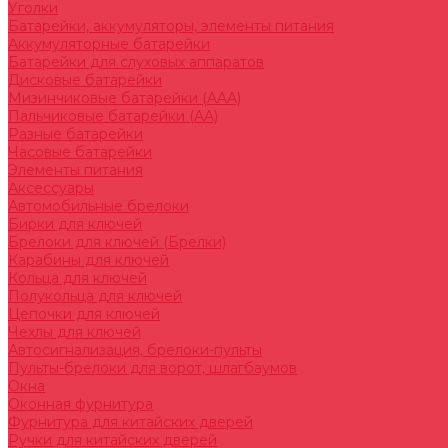
Уголки
Батарейки, аккумуляторы, элементы питания
Аккумуляторные батарейки
Батарейки для слуховых аппаратов
Дисковые батарейки
Мизинчиковые батарейки (AAA)
Пальчиковые батарейки (AA)
Разные батарейки
Часовые батарейки
Элементы питания
Аксессуары
Автомобильные брелоки
Бирки для ключей
Брелоки для ключей (Брелки)
Карабины для ключей
Кольца для ключей
Полукольца для ключей
Цепочки для ключей
Чехлы для ключей
Автосигнализация, брелоки-пульты
Пульты-брелоки для ворот, шлагбаумов
Окна
Оконная фурнитура
Фурнитура для китайских дверей
Ручки для китайских дверей