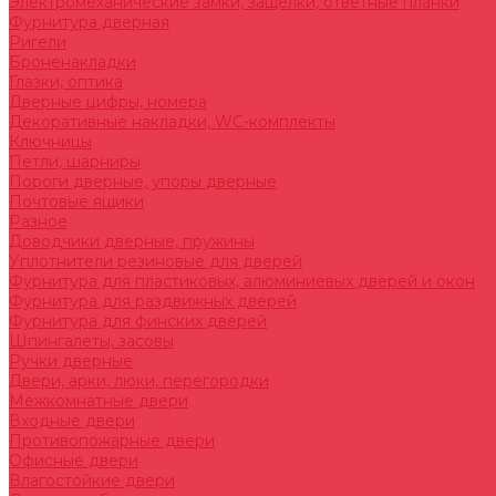
Электромеханические замки, защелки, ответные планки
Фурнитура дверная
Ригели
Броненакладки
Глазки, оптика
Дверные цифры, номера
Декоративные накладки, WC-комплекты
Ключницы
Петли, шарниры
Пороги дверные, упоры дверные
Почтовые ящики
Разное
Доводчики дверные, пружины
Уплотнители резиновые для дверей
Фурнитура для пластиковых, алюминиевых дверей и окон
Фурнитура для раздвижных дверей
Фурнитура для финских дверей
Шпингалеты, засовы
Ручки дверные
Двери, арки, люки, перегородки
Межкомнатные двери
Входные двери
Противопожарные двери
Офисные двери
Влагостойкие двери