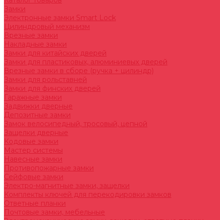
Каталог товаров
Замки
Электронные замки Smart Lock
Цилиндровый механизм
Врезные замки
Накладные замки
Замки для китайских дверей
Замки для пластиковых, алюминиевых дверей
Врезные замки в сборе (ручка + цилиндр)
Замки для рольставней
Замки для финских дверей
Гаражные замки
Задвижки дверные
Депозитные замки
Замок велосипедный, тросовый, цепной
Защелки дверные
Кодовые замки
Мастер системы
Навесные замки
Противопожарные замки
Сейфовые замки
Электро-магнитные замки, защелки
Комплекты ключей для перекодировки замков
Ответные планки
Почтовые замки, мебельные