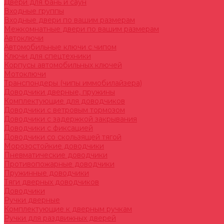
Двери для бань и саун
Входные группы
Входные двери по вашим размерам
Межкомнатные двери по вашим размерам
Автоключи
Автомобильные ключи с чипом
Ключи для спецтехники
Корпусы автомобильных ключей
Мотоключи
Транспондеры (чипы иммобилайзера)
Доводчики дверные, пружины
Комплектующие для доводчиков
Доводчики с ветровым тормозом
Доводчики с задержкой закрывания
Доводчики с фиксацией
Доводчики со скользящей тягой
Морозостойкие доводчики
Пневматические доводчики
Противопожарные доводчики
Пружинные доводчики
Тяги дверных доводчиков
Доводчики
Ручки дверные
Комплектующие к дверным ручкам
Ручки для раздвижных дверей