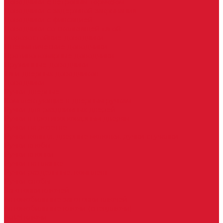
Доводчики с ветровым тормозом
Доводчики с задержкой закрывания
Доводчики с фиксацией
Доводчики со скользящей тягой
Морозостойкие доводчики
Пневматические доводчики
Противопожарные доводчики
Пружинные доводчики
Тяги дверных доводчиков
Доводчики
Ручки дверные
Комплектующие к дверным ручкам
Ручки для раздвижных дверей
Ручки к противопожарным дверям
Ручки на розетке
Ручки-кольца, дверные молотки, ручки стучалки
Ручки кнобы
Ручки кнопки
Ручки на планке
Ручки раздельные, комплект
Ручки скобы
Заготовки ключей
Автомобильные заготовки ключей
Автомобильные ключи (спецключи)
Autel ключи