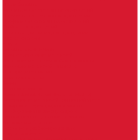
Петли боковые
Фурнитура для стеклянных ограждений
Поручень для стеклянных ограждений
Профили для стеклянных ограждений
Стойки для ограждений
Точечные крепления для ограждений
Мастер системы
Услуги
Бытовые ключи и чипы
Срочное изготовление ключей
Изготовление ключей любой сложности
Изготовление ключей на выезде
Для юридических лиц
Гарантия, качество
Замки
Установка замков
Ремонт замков (в том числе на выезде)
Восстановление ключей при полной утере
Кодировка, перекодировка замков
Подбор замка на замену старого
Бесплатная консультация по замкам
Автоключи и брелоки
Вскрытие и разблокировка авто
Услуги на выезде
Восстановление при полной утере ключа