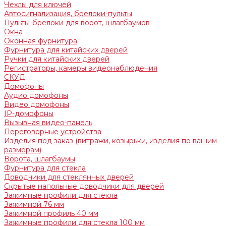
Чехлы для ключей
Автосигнализация, брелоки-пульты
Пульты-брелоки для ворот, шлагбаумов
Окна
Оконная фурнитура
Фурнитура для китайских дверей
Ручки для китайских дверей
Регистраторы, камеры видеонаблюдения
СКУД
Домофоны
Аудио домофоны
Видео домофоны
IP-домофоны
Вызывная видео-панель
Переговорные устройства
Изделия под заказ (витражи, козырьки, изделия по вашим
размерам)
Ворота, шлагбаумы
Фурнитура для стекла
Доводчики для стеклянных дверей
Скрытые напольные доводчики для дверей
Зажимные профили для стекла
Зажимной 76 мм
Зажимной профиль 40 мм
Зажимные профили для стекла 100 мм