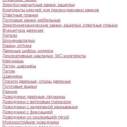
Электро-магнитные замки, защелки
Комплекты ключей для перекодировки замков
Ответные планки
Почтовые замки, мебельные
Электромеханические замки, защелки, ответные планки
Фурнитура дверная
Ригели
Броненакладки
Глазки, оптика
Дверные цифры, номера
Декоративные накладки, WC-комплекты
Ключницы
Петли, шарниры
Петли
Шарниры
Пороги дверные, упоры дверные
Почтовые ящики
Разное
Доводчики дверные, пружины
Доводчики с ветровым тормозом
Доводчики с задержкой закрывания
Доводчики с фиксацией
Доводчики со скользящей тягой
Морозостойкие доводчики