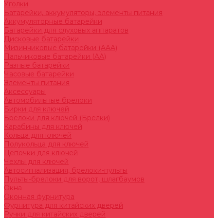
Уголки
Батарейки, аккумуляторы, элементы питания
Аккумуляторные батарейки
Батарейки для слуховых аппаратов
Дисковые батарейки
Мизинчиковые батарейки (AAA)
Пальчиковые батарейки (AA)
Разные батарейки
Часовые батарейки
Элементы питания
Аксессуары
Автомобильные брелоки
Бирки для ключей
Брелоки для ключей (Брелки)
Карабины для ключей
Кольца для ключей
Полукольца для ключей
Цепочки для ключей
Чехлы для ключей
Автосигнализация, брелоки-пульты
Пульты-брелоки для ворот, шлагбаумов
Окна
Оконная фурнитура
Фурнитура для китайских дверей
Ручки для китайских дверей