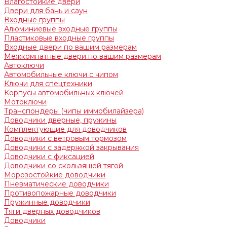
Влагостойкие двери
Двери для бань и саун
Входные группы
Алюминиевые входные группы
Пластиковые входные группы
Входные двери по вашим размерам
Межкомнатные двери по вашим размерам
Автоключи
Автомобильные ключи с чипом
Ключи для спецтехники
Корпусы автомобильных ключей
Мотоключи
Транспондеры (чипы иммобилайзера)
Доводчики дверные, пружины
Комплектующие для доводчиков
Доводчики с ветровым тормозом
Доводчики с задержкой закрывания
Доводчики с фиксацией
Доводчики со скользящей тягой
Морозостойкие доводчики
Пневматические доводчики
Противопожарные доводчики
Пружинные доводчики
Тяги дверных доводчиков
Доводчики