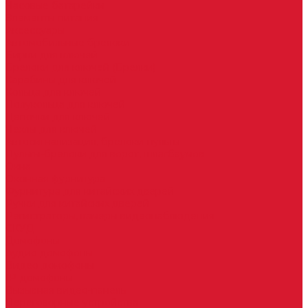
Часовые батарейки
Элементы питания
Аксессуары
Автомобильные брелоки
Бирки для ключей
Брелоки для ключей (Брелки)
Карабины для ключей
Кольца для ключей
Полукольца для ключей
Цепочки для ключей
Чехлы для ключей
Автосигнализация, брелоки-пульты
Пульты-брелоки для ворот, шлагбаумов
Окна
Оконная фурнитура
Фурнитура для китайских дверей
Ручки для китайских дверей
Регистраторы, камеры видеонаблюдения
СКУД
Домофоны
Аудио домофоны
Видео домофоны
IP-домофоны
Вызывная видео-панель
Переговорные устройства