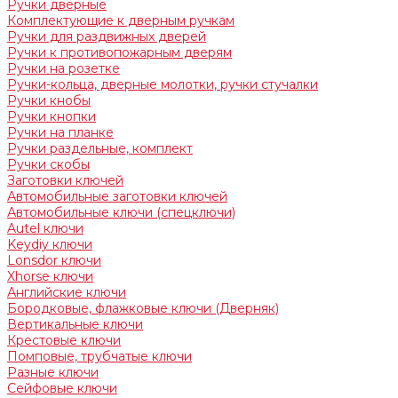
Ручки дверные
Комплектующие к дверным ручкам
Ручки для раздвижных дверей
Ручки к противопожарным дверям
Ручки на розетке
Ручки-кольца, дверные молотки, ручки стучалки
Ручки кнобы
Ручки кнопки
Ручки на планке
Ручки раздельные, комплект
Ручки скобы
Заготовки ключей
Автомобильные заготовки ключей
Автомобильные ключи (спецключи)
Autel ключи
Keydiy ключи
Lonsdor ключи
Xhorse ключи
Английские ключи
Бородковые, флажковые ключи (Дверняк)
Вертикальные ключи
Крестовые ключи
Помповые, трубчатые ключи
Разные ключи
Сейфовые ключи