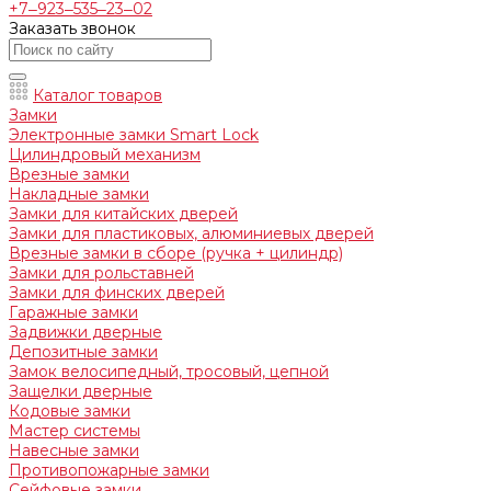
+7‒923‒535‒23‒02
Заказать звонок
Каталог товаров
Замки
Электронные замки Smart Lock
Цилиндровый механизм
Врезные замки
Накладные замки
Замки для китайских дверей
Замки для пластиковых, алюминиевых дверей
Врезные замки в сборе (ручка + цилиндр)
Замки для рольставней
Замки для финских дверей
Гаражные замки
Задвижки дверные
Депозитные замки
Замок велосипедный, тросовый, цепной
Защелки дверные
Кодовые замки
Мастер системы
Навесные замки
Противопожарные замки
Сейфовые замки