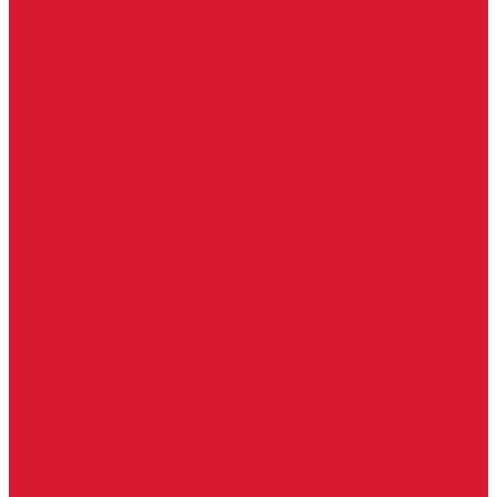
Шарниры
Пороги дверные, упоры дверные
Почтовые ящики
Разное
Доводчики дверные, пружины
Доводчики с ветровым тормозом
Доводчики с задержкой закрывания
Доводчики с фиксацией
Доводчики со скользящей тягой
Морозостойкие доводчики
Пневматические доводчики
Противопожарные доводчики
Пружинные доводчики
Тяги дверных доводчиков
Уличные доводчики
Уплотнители резиновые для дверей
Фурнитура для пластиковых, алюминиевых дверей и окон
Фурнитура для раздвижных дверей
Фурнитура для финских дверей
Шпингалеты, засовы
Ручки дверные
Ручки кнобы
Ручки кнопки
Ручки на планке
Ручки раздельные, комплект