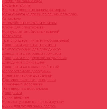
Двери для бань и саун
Входные группы
Входные двери по вашим размерам
Межкомнатные двери по вашим размерам
Автоключи
Автомобильные ключи с чипом
Ключи для спецтехники
Корпусы автомобильных ключей
Мотоключи
Транспондеры (чипы иммобилайзера)
Доводчики дверные, пружины
Комплектующие для доводчиков
Доводчики с ветровым тормозом
Доводчики с задержкой закрывания
Доводчики с фиксацией
Доводчики со скользящей тягой
Морозостойкие доводчики
Пневматические доводчики
Противопожарные доводчики
Пружинные доводчики
Тяги дверных доводчиков
Доводчики
Ручки дверные
Комплектующие к дверным ручкам
Ручки для раздвижных дверей