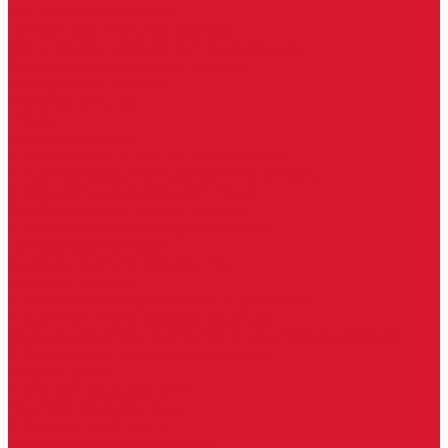
Бытовые ключи и чипы
Срочное изготовление ключей
Изготовление ключей любой сложности
Изготовление ключей на выезде
Для юридических лиц
Гарантия, качество
Замки
Установка замков
Ремонт замков (в том числе на выезде)
Восстановление ключей при полной утере
Кодировка, перекодировка замков
Подбор замка на замену старого
Бесплатная консультация по замкам
Автоключи и брелоки
Вскрытие и разблокировка авто
Услуги на выезде
Восстановление при полной утере ключа
Ремонт брелоков (кнопки, дисплеи)
Программирование и нарезка автомобильных ключей
Ремонт замков и ключей зажигания
Двери, ворота
Установка дверей, ворот
Доставка дверей, ворот
Ремонт дверей, ворот
Подбор замков и фурнитуры