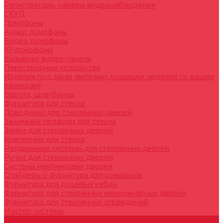
Регистраторы, камеры видеонаблюдения
СКУД
Домофоны
Аудио домофоны
Видео домофоны
IP-домофоны
Вызывная видео-панель
Переговорные устройства
Изделия под заказ (витражи, козырьки, изделия по вашим
размерам)
Ворота, шлагбаумы
Фурнитура для стекла
Доводчики для стеклянных дверей
Зажимные профили для стекла
Замки для стеклянных дверей
Крепления для стекла
Раздвижные системы для стеклянных дверей
Ручки для стеклянных дверей
Системы маятниковых дверей
Спайдеры и фурнитура для козырьков
Фурнитура для душевых кабин
Фурнитура для стеклянных межкомнатных дверей
Фурнитура для стеклянных ограждений
Мастер системы
Услуги