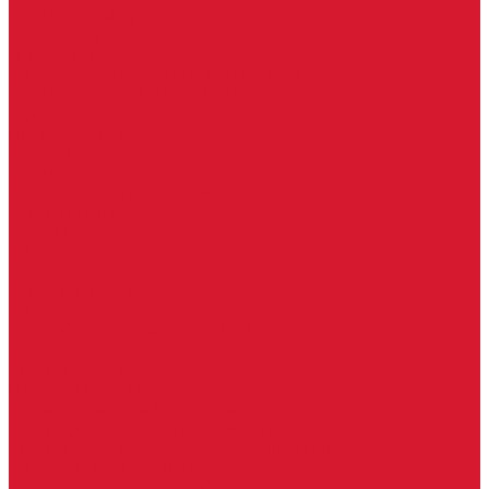
Услуги дизайнера
Консультация
Домофоны, СКУД
Консультация по домофонам и СКУД
Установка домофонов, СКУД
Гарантия
Производители
Компания
Статьи
Политика конфиденциальности
Сертификаты
Отзывы
Контакты
...
Каталог товаров
Замки
Электронные замки Smart Lock
Цилиндровый механизм
Врезные замки
Накладные замки
Замки для китайских дверей
Замки для пластиковых, алюминиевых дверей
Врезные замки в сборе (ручка + цилиндр)
Замки для рольставней
Замки для финских дверей