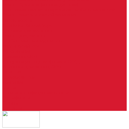
Ремонт брелоков (кнопки, дисплеи)
Программирование и нарезка автомобильных ключей
Ремонт замков и ключей зажигания
Двери, ворота
Установка дверей, ворот
Доставка дверей, ворот
Ремонт дверей, ворот
Подбор замков и фурнитуры
Услуги дизайнера
Консультация
Домофоны, СКУД
Консультация по домофонам и СКУД
Установка домофонов, СКУД
Гарантия
Производители
Компания
Статьи
Политика конфиденциальности
Сертификаты
Отзывы
Контакты