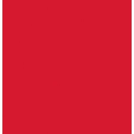
Серия Вектор
Ручки для стеклянных дверей
Ручка для стеклянной двери с замком
Ручки &quot;Лайт&quot; тонкостенные
Ручки для бань и саун
Ручки офисные
Ручки под заказ
Ручки-кнобы
Системы маятниковых дверей
Серия «Вектор»
Системы маятниковых дверей «Классика»
Спайдеры и фурнитура для козырьков
Спайдеры для стекла
Фурнитура для стеклянных козырьков
Фурнитура для душевых кабин
Акваслайд душевая кабина
Коннекторы для душевых кабин
Петли без реза уплотнителя
Петли для душевых кабин
Профили для душевых кабин
Профиль уплотнительный ПВХ
Штанги для душевой кабины из стекла
Фурнитура для стеклянных межкомнатных дверей
Алюминиевые коробки для стеклянных дверей
Замки для стеклянных дверей с нажимной ручкой