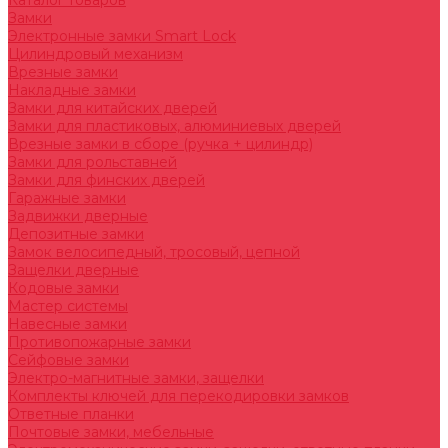
Каталог товаров
Замки
Электронные замки Smart Lock
Цилиндровый механизм
Врезные замки
Накладные замки
Замки для китайских дверей
Замки для пластиковых, алюминиевых дверей
Врезные замки в сборе (ручка + цилиндр)
Замки для рольставней
Замки для финских дверей
Гаражные замки
Задвижки дверные
Депозитные замки
Замок велосипедный, тросовый, цепной
Защелки дверные
Кодовые замки
Мастер системы
Навесные замки
Противопожарные замки
Сейфовые замки
Электро-магнитные замки, защелки
Комплекты ключей для перекодировки замков
Ответные планки
Почтовые замки, мебельные