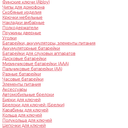
Финские ключи (Abloy)
Чипы для домофона
Скобяные изделия
Крючки мебельные
Накладки амбарные
Полкодержатели
Пружины дверные
Уголки
Батарейки, аккумуляторы, элементы питания
Аккумуляторные батарейки
Батарейки для слуховых аппаратов
Дисковые батарейки
Мизинчиковые батарейки (AAA)
Пальчиковые батарейки (AA)
Разные батарейки
Часовые батарейки
Элементы питания
Аксессуары
Автомобильные брелоки
Бирки для ключей
Брелоки для ключей (Брелки)
Карабины для ключей
Кольца для ключей
Полукольца для ключей
Цепочки для ключей