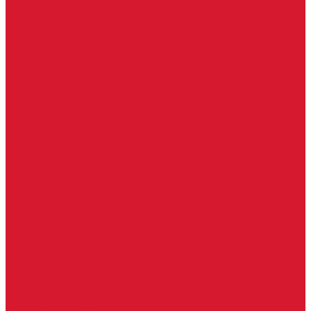
Изделия под заказ (витражи, козырьки, изделия по вашим
размерам)
Ворота, шлагбаумы
Фурнитура для стекла
Доводчики для стеклянных дверей
Скрытые напольные доводчики для дверей
Зажимные профили для стекла
Зажимной 76 мм
Зажимной профиль 40 мм
Зажимные профили для стекла 100 мм
Опорный профиль для стекла
Замки для стеклянных дверей
Замки механические для стекла
Ответные части под замок
Крепления для стекла
«Точки Россия»
Крепления для стекла «Классика»
Серия «Соединители»
Раздвижные системы для стеклянных дверей
Аура система для раздвижных дверей
Серия &quot;Гармоника&quot; система для раздвижных
дверей
Серия &quot;Дельта&quot;
Серия &quot;Дельта+&quot;
Серия «Вектор мини»