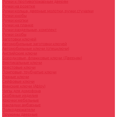
Ручки к противопожарным дверям
Ручки на розетке
Ручки-кольца, дверные молотки, ручки стучалки
Ручки кнобы
Ручки кнопки
Ручки на планке
Ручки раздельные, комплект
Ручки скобы
Заготовки ключей
Автомобильные заготовки ключей
Автомобильные ключи (спецключи)
Английские ключи
Бородковые, флажковые ключи (Дверняк)
Вертикальные ключи
Крестовые ключи
Помповые, трубчатые ключи
Разные ключи
Сейфовые ключи
Финские ключи (Abloy)
Чипы для домофона
Скобяные изделия
Крючки мебельные
Накладки амбарные
Полкодержатели
Пружины дверные