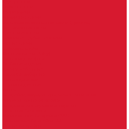
Keydiy ключи
Lonsdor ключи
Xhorse ключи
Английские ключи
Бородковые, флажковые ключи (Дверняк)
Вертикальные ключи
Крестовые ключи
Помповые, трубчатые ключи
Разные ключи
Сейфовые ключи
Финские ключи (Abloy)
Чипы для домофона
Скобяные изделия
Крючки мебельные
Накладки амбарные
Полкодержатели
Пружины дверные
Уголки
Батарейки, аккумуляторы, элементы питания
Аккумуляторные батарейки
Батарейки для слуховых аппаратов
Дисковые батарейки
Мизинчиковые батарейки (AAA)
Пальчиковые батарейки (AA)
Разные батарейки