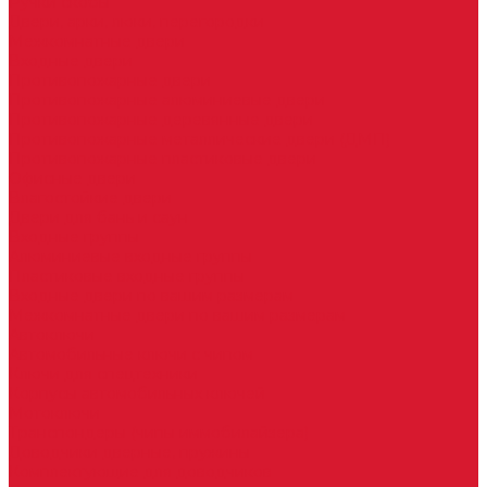
Ручки скобы
Двери, арки, люки, перегородки
Межкомнатные двери
Входные двери
Противопожарные двери
Противопожарные алюминиевые двери
Противопожарные деревянные двери
Противопожарные металлические двери (ДМП)
Противопожарные пластиковые двери
Офисные двери
Влагостойкие двери
Двери для бань и саун
Входные группы
Алюминиевые входные группы
Пластиковые входные группы
Входные двери по вашим размерам
Межкомнатные двери по вашим размерам
Автоключи
Автомобильные ключи с чипом
Ключи для спецтехники
Корпусы автомобильных ключей
Мотоключи
Транспондеры (чипы иммобилайзера)
Доводчики дверные, пружины
Комплектующие для доводчиков