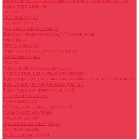
Электромеханические замки, защелки, ответные планки
Фурнитура дверная
Ригели
Броненакладки
Глазки, оптика
Дверные цифры, номера
Декоративные накладки, WC-комплекты
Ключницы
Петли, шарниры
Пороги дверные, упоры дверные
Почтовые ящики
Разное
Доводчики дверные, пружины
Уплотнители резиновые для дверей
Фурнитура для пластиковых, алюминиевых дверей и окон
Фурнитура для раздвижных дверей
Фурнитура для финских дверей
Шпингалеты, засовы
Ручки дверные
Двери, арки, люки, перегородки
Межкомнатные двери
Входные двери
Противопожарные двери
Офисные двери
Влагостойкие двери