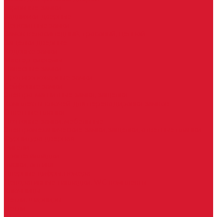
Гаражные замки
Задвижки дверные
Депозитные замки
Замок велосипедный, тросовый, цепной
Защелки дверные
Кодовые замки
Мастер системы
Навесные замки
Противопожарные замки
Сейфовые замки
Электро-магнитные замки, защелки
Комплекты ключей для перекодировки замков
Ответные планки
Почтовые замки, мебельные
Электромеханические замки, защелки, ответные планки
Фурнитура дверная
Ригели
Броненакладки
Глазки, оптика
Дверные цифры, номера
Декоративные накладки, WC-комплекты
Ключницы
Петли, шарниры
Петли