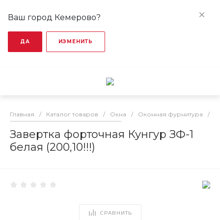
Ваш город Кемерово?
ДА
ИЗМЕНИТЬ
Главная
/
Каталог товаров
/
Окна
/
Оконная фурнитура
/
З
Завертка форточная Кунгур ЗФ-1
белая (200,10!!!)
СРАВНИТЬ