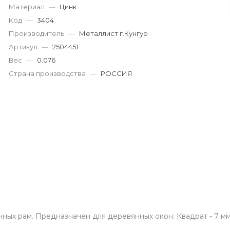
г. Кемерово, пр. Ленина
Материал
—
Цинк
Пн-Пт: 9:00-19:00
Код
—
3404
Cб-Вс: 9:00-17:00
Производитель
—
Металлист г.Кунгур
korund119@yandex.ru
Артикул
—
2504451
Вес
—
0.076
Страна производства
—
РОССИЯ
ых рам. Предназначен для деревянных окон. Квадрат - 7 мм. 