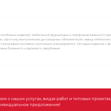
ка скобяных изделий, мебельной фурнитуры и перфорированного кр
в, строгому выполнению договорных обязательств, завод «Металлис
 и география поставок постоянно расширяется. Сегодня изделия с ф
раны ближнего и дальнего зарубежья.
м о наших услугах, видах работ и типовых проектах
дивидуальное предложение!