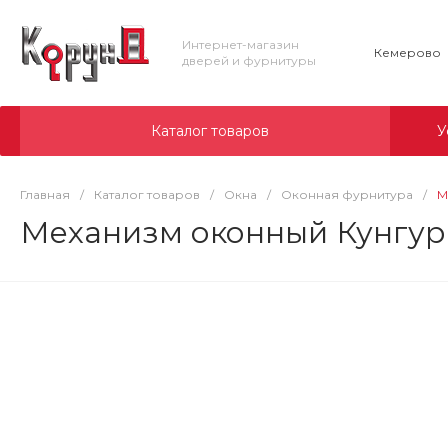
Интернет-магазин
Кемерово
дверей и фурнитуры
Каталог товаров
У
Главная
/
Каталог товаров
/
Окна
/
Оконная фурнитура
/
М
Механизм оконный Кунгур ЗР