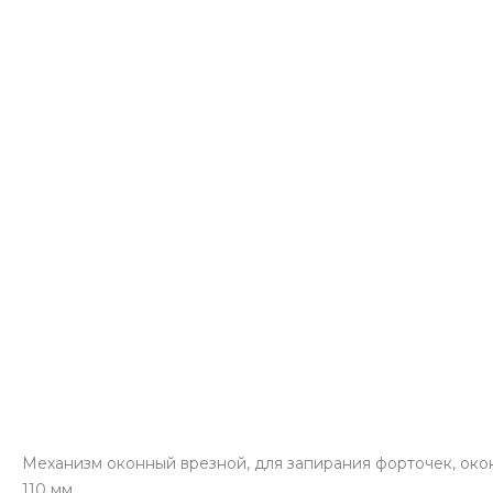
Механизм оконный врезной, для запирания форточек, оконн
110 мм.