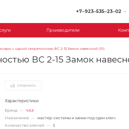
+7‒923‒535‒23‒02
+7‒923‒535‒23‒02
слуги
Производители
Комп
г. Кемерово, ул. Юрия
Двужильного, 9, 170
отдел
Пн-Сб: 9:00-19:00
ксары с одной секретностью ВС 2-15 Замок навесной (10)
Вс: 9:00-17:00
остью ВС 2-15 Замок навесно
korund119@yandex.ru
+7‒923‒535‒23‒03
г. Кемерово, ул.
Терешковой, 39 д, 1
СРАВНИТЬ
отдел
Пн-Пт: 9:00-19:00
Cб-Вс: 9:00-17:00
Характеристики
korund119@yandex.ru
Бренд
—
ЧАЗ
Назначение
—
мастер-системы и замки под один ключ
+7-923-535-23-01
Количество ключей
—
3
г. Кемерово, пр. Ленина