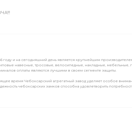
А!!!
956 году и на сегодняшний день является крупнейшим производителе
типовые навесные, тросовые, велосипедные, накладные, мебельные, г
миналов оплаты являются лучшими в своем сегменте защиты.
стоящее время Чебоксарский агрегатный завод уделяет особое вниман
адежность чебоксарских замков способна удовлетворить потребности