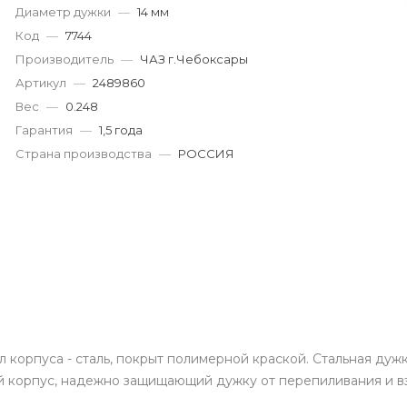
Диаметр дужки
—
14 мм
Пн-Пт: 9:00-19:00
Cб-Вс: 9:00-17:00
Код
—
7744
korund119@yandex.ru
Производитель
—
ЧАЗ г.Чебоксары
Артикул
—
2489860
Вес
—
0.248
Гарантия
—
1,5 года
Страна производства
—
РОССИЯ
корпуса - сталь, покрыт полимерной краской. Стальная дужка
 корпус, надежно защищающий дужку от перепиливания и взл