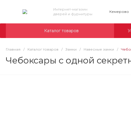
Интернет-магазин
Кемерово
дверей и фурнитуры
Каталог товаров
У
Главная
/
Каталог товаров
/
Замки
/
Навесные замки
/
Чебо
Чебоксары с одной секретн