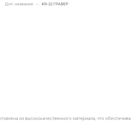
г. Кемерово, пр. Ленина
Доп. название
—
KR-22 ГРАВЕР
Пн-Пт: 9:00-19:00
Cб-Вс: 9:00-17:00
korund119@yandex.ru
товлена из высококачественного материала, что обеспечива