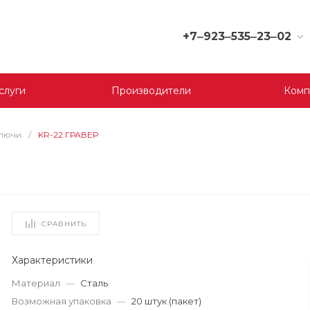
+7‒923‒535‒23‒02
+7‒923‒535‒23‒02
г. Кемерово, ул. Юрия
слуги
Производители
Комп
Двужильного, 9, 170
отдел
Пн-Сб: 9:00-19:00
Вс: 9:00-17:00
ключи
/
KR-22 ГРАВЕР
korund119@yandex.ru
+7‒923‒535‒23‒03
г. Кемерово, ул.
Терешковой, 39 д, 1
отдел
СРАВНИТЬ
Пн-Пт: 9:00-19:00
Cб-Вс: 9:00-17:00
Характеристики
korund119@yandex.ru
Материал
—
Сталь
+7-923-535-23-01
Возможная упаковка
—
20 штук (пакет)