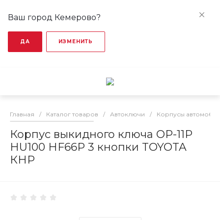
Ваш город Кемерово?
ДА
ИЗМЕНИТЬ
Главная
/
Каталог товаров
/
Автоключи
/
Корпусы автомобил
Корпус выкидного ключа OP-11P
HU100 HF66P 3 кнопки TOYOTA
КНР