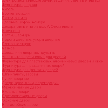
Электромеханические замки, защелки, ответные планки
Фурнитура дверная
Ригели
Броненакладки
Глазки, оптика
Дверные цифры, номера
Декоративные накладки, WC-комплекты
Ключницы
Петли, шарниры
Пороги дверные, упоры дверные
Почтовые ящики
Разное
Доводчики дверные, пружины
Уплотнители резиновые для дверей
Фурнитура для пластиковых, алюминиевых дверей и окон
Фурнитура для раздвижных дверей
Фурнитура для финских дверей
Шпингалеты, засовы
Ручки дверные
Двери, арки, люки, перегородки
Межкомнатные двери
Входные двери
Противопожарные двери
Офисные двери
Влагостойкие двери