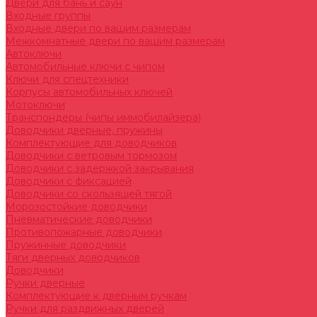
Двери для бань и саун
Входные группы
Входные двери по вашим размерам
Межкомнатные двери по вашим размерам
Автоключи
Автомобильные ключи с чипом
Ключи для спецтехники
Корпусы автомобильных ключей
Мотоключи
Транспондеры (чипы иммобилайзера)
Доводчики дверные, пружины
Комплектующие для доводчиков
Доводчики с ветровым тормозом
Доводчики с задержкой закрывания
Доводчики с фиксацией
Доводчики со скользящей тягой
Морозостойкие доводчики
Пневматические доводчики
Противопожарные доводчики
Пружинные доводчики
Тяги дверных доводчиков
Доводчики
Ручки дверные
Комплектующие к дверным ручкам
Ручки для раздвижных дверей