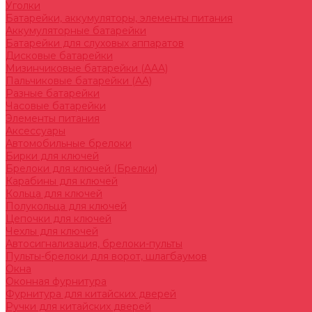
Уголки
Батарейки, аккумуляторы, элементы питания
Аккумуляторные батарейки
Батарейки для слуховых аппаратов
Дисковые батарейки
Мизинчиковые батарейки (AAA)
Пальчиковые батарейки (AA)
Разные батарейки
Часовые батарейки
Элементы питания
Аксессуары
Автомобильные брелоки
Бирки для ключей
Брелоки для ключей (Брелки)
Карабины для ключей
Кольца для ключей
Полукольца для ключей
Цепочки для ключей
Чехлы для ключей
Автосигнализация, брелоки-пульты
Пульты-брелоки для ворот, шлагбаумов
Окна
Оконная фурнитура
Фурнитура для китайских дверей
Ручки для китайских дверей