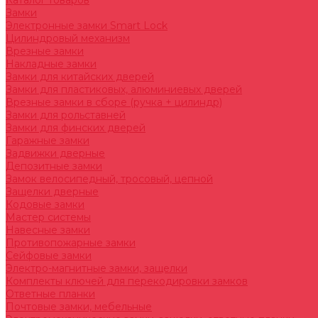
Каталог товаров
Замки
Электронные замки Smart Lock
Цилиндровый механизм
Врезные замки
Накладные замки
Замки для китайских дверей
Замки для пластиковых, алюминиевых дверей
Врезные замки в сборе (ручка + цилиндр)
Замки для рольставней
Замки для финских дверей
Гаражные замки
Задвижки дверные
Депозитные замки
Замок велосипедный, тросовый, цепной
Защелки дверные
Кодовые замки
Мастер системы
Навесные замки
Противопожарные замки
Сейфовые замки
Электро-магнитные замки, защелки
Комплекты ключей для перекодировки замков
Ответные планки
Почтовые замки, мебельные