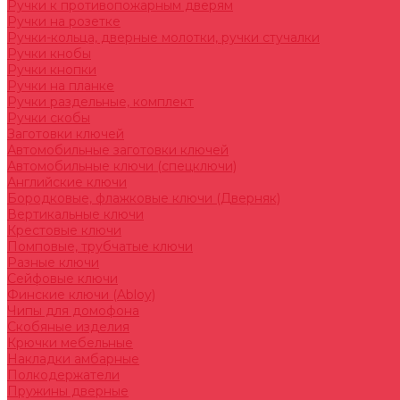
Ручки к противопожарным дверям
Ручки на розетке
Ручки-кольца, дверные молотки, ручки стучалки
Ручки кнобы
Ручки кнопки
Ручки на планке
Ручки раздельные, комплект
Ручки скобы
Заготовки ключей
Автомобильные заготовки ключей
Автомобильные ключи (спецключи)
Английские ключи
Бородковые, флажковые ключи (Дверняк)
Вертикальные ключи
Крестовые ключи
Помповые, трубчатые ключи
Разные ключи
Сейфовые ключи
Финские ключи (Abloy)
Чипы для домофона
Скобяные изделия
Крючки мебельные
Накладки амбарные
Полкодержатели
Пружины дверные