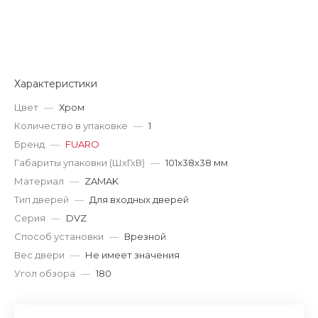
Характеристики
Цвет
—
Хром
Количество в упаковке
—
1
Бренд
—
FUARO
Габариты упаковки (ШхГхВ)
—
101x38x38 мм
Материал
—
ZAMAK
Тип дверей
—
Для входных дверей
Серия
—
DVZ
Способ установки
—
Врезной
Вес двери
—
Не имеет значения
Угол обзора
—
180