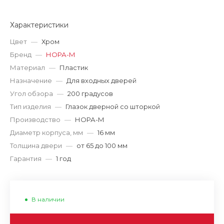
Характеристики
Цвет
—
Хром
Бренд
—
НОРА-М
Материал
—
Пластик
Назначение
—
Для входных дверей
Угол обзора
—
200 градусов
Тип изделия
—
Глазок дверной со шторкой
Производство
—
НОРА-М
Диаметр корпуса, мм
—
16 мм
Толщина двери
—
от 65 до 100 мм
Гарантия
—
1 год
В наличии