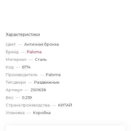
Характеристики
Цвет
—
Античная бронза
Бренд
—
Paloma
Материал
—
Сталь
Код
—
6774
Производитель
—
Paloma
Тип двери
—
Раздвижные
Артикул
—
2501638
Вес
—
0.259
Страна производства
—
КИТАЙ
Упаковка
—
Коробка