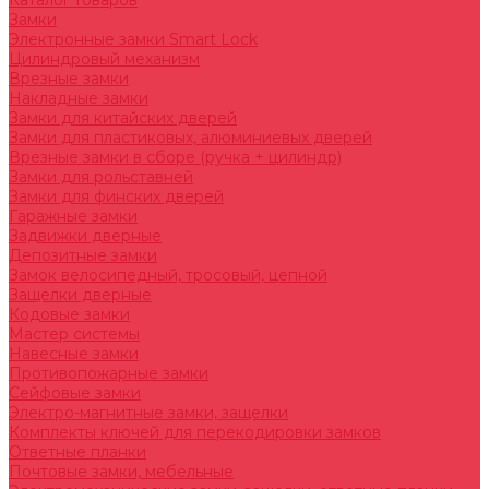
Каталог товаров
Замки
Электронные замки Smart Lock
Цилиндровый механизм
Врезные замки
Накладные замки
Замки для китайских дверей
Замки для пластиковых, алюминиевых дверей
Врезные замки в сборе (ручка + цилиндр)
Замки для рольставней
Замки для финских дверей
Гаражные замки
Задвижки дверные
Депозитные замки
Замок велосипедный, тросовый, цепной
Защелки дверные
Кодовые замки
Мастер системы
Навесные замки
Противопожарные замки
Сейфовые замки
Электро-магнитные замки, защелки
Комплекты ключей для перекодировки замков
Ответные планки
Почтовые замки, мебельные