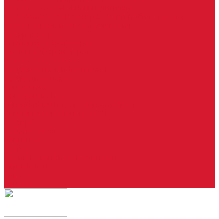
Ремонт брелоков (кнопки, дисплеи)
Программирование и нарезка автомобильных ключей
Ремонт замков и ключей зажигания
Двери, ворота
Установка дверей, ворот
Доставка дверей, ворот
Ремонт дверей, ворот
Подбор замков и фурнитуры
Услуги дизайнера
Консультация
Домофоны, СКУД
Консультация по домофонам и СКУД
Установка домофонов, СКУД
Гарантия
Производители
Компания
Статьи
Политика конфиденциальности
Сертификаты
Отзывы
Контакты