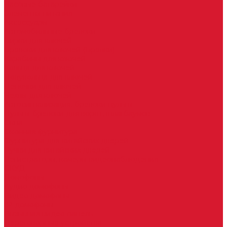
Часовые батарейки
Элементы питания
Аксессуары
Автомобильные брелоки
Бирки для ключей
Брелоки для ключей (Брелки)
Карабины для ключей
Кольца для ключей
Полукольца для ключей
Цепочки для ключей
Чехлы для ключей
Автосигнализация, брелоки-пульты
Пульты-брелоки для ворот, шлагбаумов
Окна
Оконная фурнитура
Фурнитура для китайских дверей
Ручки для китайских дверей
Регистраторы, камеры видеонаблюдения
СКУД
Домофоны
Аудио домофоны
Видео домофоны
IP-домофоны
Вызывная видео-панель
Переговорные устройства