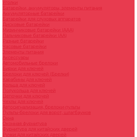
Уголки
Батарейки, аккумуляторы, элементы питания
Аккумуляторные батарейки
Батарейки для слуховых аппаратов
Дисковые батарейки
Мизинчиковые батарейки (AAA)
Пальчиковые батарейки (AA)
Разные батарейки
Часовые батарейки
Элементы питания
Аксессуары
Автомобильные брелоки
Бирки для ключей
Брелоки для ключей (Брелки)
Карабины для ключей
Кольца для ключей
Полукольца для ключей
Цепочки для ключей
Чехлы для ключей
Автосигнализация, брелоки-пульты
Пульты-брелоки для ворот, шлагбаумов
Окна
Оконная фурнитура
Фурнитура для китайских дверей
Ручки для китайских дверей