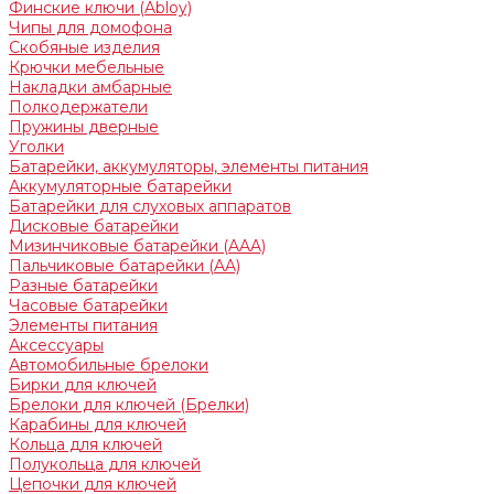
Финские ключи (Abloy)
Чипы для домофона
Скобяные изделия
Крючки мебельные
Накладки амбарные
Полкодержатели
Пружины дверные
Уголки
Батарейки, аккумуляторы, элементы питания
Аккумуляторные батарейки
Батарейки для слуховых аппаратов
Дисковые батарейки
Мизинчиковые батарейки (AAA)
Пальчиковые батарейки (AA)
Разные батарейки
Часовые батарейки
Элементы питания
Аксессуары
Автомобильные брелоки
Бирки для ключей
Брелоки для ключей (Брелки)
Карабины для ключей
Кольца для ключей
Полукольца для ключей
Цепочки для ключей