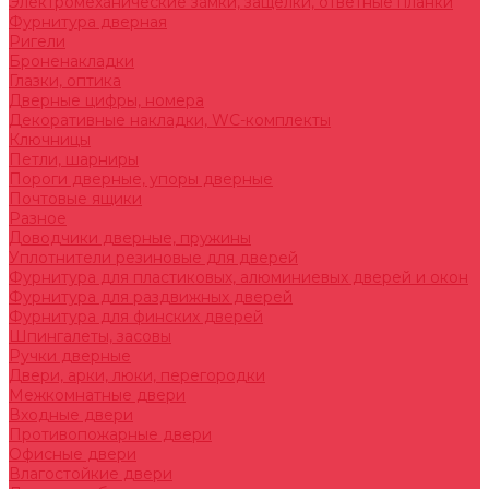
Электромеханические замки, защелки, ответные планки
Фурнитура дверная
Ригели
Броненакладки
Глазки, оптика
Дверные цифры, номера
Декоративные накладки, WC-комплекты
Ключницы
Петли, шарниры
Пороги дверные, упоры дверные
Почтовые ящики
Разное
Доводчики дверные, пружины
Уплотнители резиновые для дверей
Фурнитура для пластиковых, алюминиевых дверей и окон
Фурнитура для раздвижных дверей
Фурнитура для финских дверей
Шпингалеты, засовы
Ручки дверные
Двери, арки, люки, перегородки
Межкомнатные двери
Входные двери
Противопожарные двери
Офисные двери
Влагостойкие двери