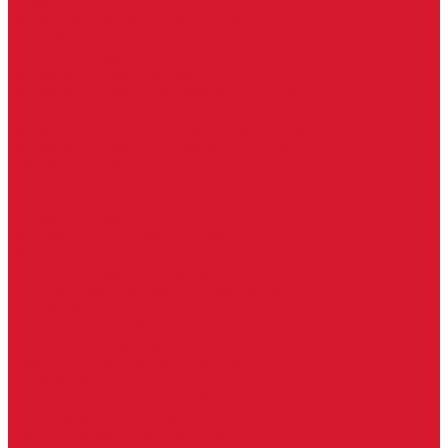
Ручки скобы
Двери, арки, люки, перегородки
Межкомнатные двери
Входные двери
Противопожарные двери
Противопожарные алюминиевые двери
Противопожарные деревянные двери
Противопожарные металлические двери (ДМП)
Противопожарные пластиковые двери
Офисные двери
Влагостойкие двери
Двери для бань и саун
Входные группы
Алюминиевые входные группы
Пластиковые входные группы
Входные двери по вашим размерам
Межкомнатные двери по вашим размерам
Автоключи
Автомобильные ключи с чипом
Ключи для спецтехники
Корпусы автомобильных ключей
Мотоключи
Транспондеры (чипы иммобилайзера)
Доводчики дверные, пружины
Комплектующие для доводчиков