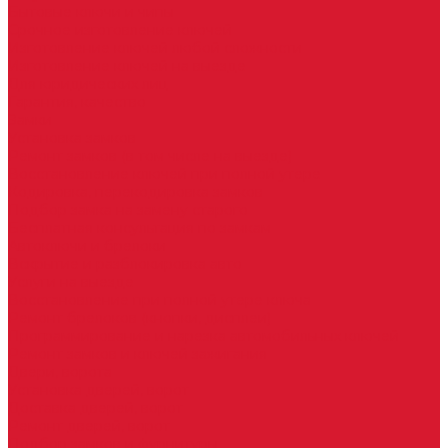
Бытовые ключи и чипы
Срочное изготовление ключей
Изготовление ключей любой сложности
Изготовление ключей на выезде
Для юридических лиц
Гарантия, качество
Замки
Установка замков
Ремонт замков (в том числе на выезде)
Восстановление ключей при полной утере
Кодировка, перекодировка замков
Подбор замка на замену старого
Бесплатная консультация по замкам
Автоключи и брелоки
Вскрытие и разблокировка авто
Услуги на выезде
Восстановление при полной утере ключа
Ремонт брелоков (кнопки, дисплеи)
Программирование и нарезка автомобильных ключей
Ремонт замков и ключей зажигания
Двери, ворота
Установка дверей, ворот
Доставка дверей, ворот
Ремонт дверей, ворот
Подбор замков и фурнитуры