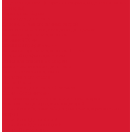
Изделия под заказ (витражи, козырьки, изделия по вашим
размерам)
Ворота, шлагбаумы
Фурнитура для стекла
Доводчики для стеклянных дверей
Скрытые напольные доводчики для дверей
Зажимные профили для стекла
Зажимной 76 мм
Зажимной профиль 40 мм
Зажимные профили для стекла 100 мм
Опорный профиль для стекла
Замки для стеклянных дверей
Замки механические для стекла
Ответные части под замок
Крепления для стекла
«Точки Россия»
Крепления для стекла «Классика»
Серия «Соединители»
Раздвижные системы для стеклянных дверей
Аура система для раздвижных дверей
Серия &quot;Гармоника&quot; система для раздвижных
дверей
Серия &quot;Дельта&quot;
Серия &quot;Дельта+&quot;
Серия «Вектор мини»