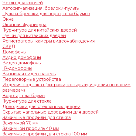
Чехлы для ключей
Автосигнализация, брелоки-пульты
Пульты-брелоки для ворот, шлагбаумов
Окна
Оконная фурнитура
Фурнитура для китайских дверей
Ручки для китайских дверей
Регистраторы, камеры видеонаблюдения
СКУД
Домофоны
Аудио домофоны
Видео домофоны
IP-домофоны
Вызывная видео-панель
Переговорные устройства
Изделия под заказ (витражи, козырьки, изделия по вашим
размерам)
Ворота, шлагбаумы
Фурнитура для стекла
Доводчики для стеклянных дверей
Скрытые напольные доводчики для дверей
Зажимные профили для стекла
Зажимной 76 мм
Зажимной профиль 40 мм
Зажимные профили для стекла 100 мм