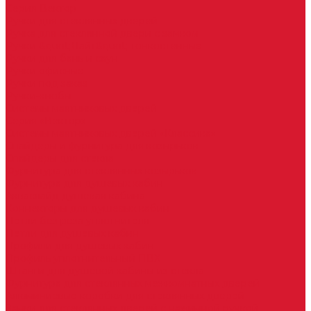
Серия Вектор
Ручки для стеклянных дверей
Ручка для стеклянной двери с замком
Ручки &quot;Лайт&quot; тонкостенные
Ручки для бань и саун
Ручки офисные
Ручки под заказ
Ручки-кнобы
Системы маятниковых дверей
Серия «Вектор»
Системы маятниковых дверей «Классика»
Спайдеры и фурнитура для козырьков
Спайдеры для стекла
Фурнитура для стеклянных козырьков
Фурнитура для душевых кабин
Акваслайд душевая кабина
Коннекторы для душевых кабин
Петли без реза уплотнителя
Петли для душевых кабин
Профили для душевых кабин
Профиль уплотнительный ПВХ
Штанги для душевой кабины из стекла
Фурнитура для стеклянных межкомнатных дверей
Алюминиевые коробки для стеклянных дверей
Замки для стеклянных дверей с нажимной ручкой