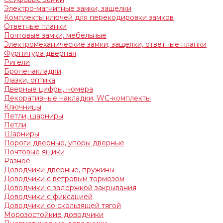
Электро-магнитные замки, защелки
Комплекты ключей для перекодировки замков
Ответные планки
Почтовые замки, мебельные
Электромеханические замки, защелки, ответные планки
Фурнитура дверная
Ригели
Броненакладки
Глазки, оптика
Дверные цифры, номера
Декоративные накладки, WC-комплекты
Ключницы
Петли, шарниры
Петли
Шарниры
Пороги дверные, упоры дверные
Почтовые ящики
Разное
Доводчики дверные, пружины
Доводчики с ветровым тормозом
Доводчики с задержкой закрывания
Доводчики с фиксацией
Доводчики со скользящей тягой
Морозостойкие доводчики