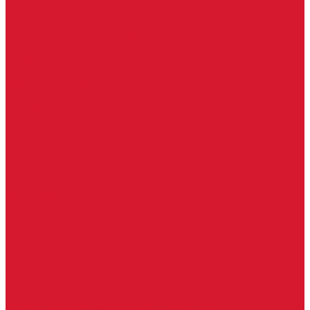
Петли боковые
Фурнитура для стеклянных ограждений
Поручень для стеклянных ограждений
Профили для стеклянных ограждений
Стойки для ограждений
Точечные крепления для ограждений
Мастер системы
Услуги
Бытовые ключи и чипы
Срочное изготовление ключей
Изготовление ключей любой сложности
Изготовление ключей на выезде
Для юридических лиц
Гарантия, качество
Замки
Установка замков
Ремонт замков (в том числе на выезде)
Восстановление ключей при полной утере
Кодировка, перекодировка замков
Подбор замка на замену старого
Бесплатная консультация по замкам
Автоключи и брелоки
Вскрытие и разблокировка авто
Услуги на выезде
Восстановление при полной утере ключа