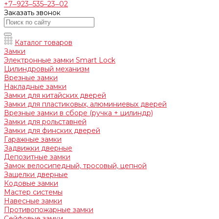
+7‒923‒535‒23‒02
Заказать звонок
Каталог товаров
Замки
Электронные замки Smart Lock
Цилиндровый механизм
Врезные замки
Накладные замки
Замки для китайских дверей
Замки для пластиковых, алюминиевых дверей
Врезные замки в сборе (ручка + цилиндр)
Замки для рольставней
Замки для финских дверей
Гаражные замки
Задвижки дверные
Депозитные замки
Замок велосипедный, тросовый, цепной
Защелки дверные
Кодовые замки
Мастер системы
Навесные замки
Противопожарные замки
Сейфовые замки