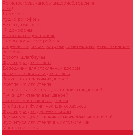
Регистраторы, камеры видеонаблюдения
СКУД
Домофоны
Аудио домофоны
Видео домофоны
IP-домофоны
Вызывная видео-панель
Переговорные устройства
Изделия под заказ (витражи, козырьки, изделия по вашим
размерам)
Ворота, шлагбаумы
Фурнитура для стекла
Доводчики для стеклянных дверей
Зажимные профили для стекла
Замки для стеклянных дверей
Крепления для стекла
Раздвижные системы для стеклянных дверей
Ручки для стеклянных дверей
Системы маятниковых дверей
Спайдеры и фурнитура для козырьков
Фурнитура для душевых кабин
Фурнитура для стеклянных межкомнатных дверей
Фурнитура для стеклянных ограждений
Мастер системы
Услуги