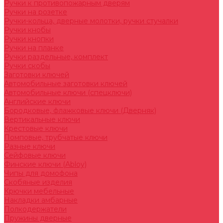
Ручки к противопожарным дверям
Ручки на розетке
Ручки-кольца, дверные молотки, ручки стучалки
Ручки кнобы
Ручки кнопки
Ручки на планке
Ручки раздельные, комплект
Ручки скобы
Заготовки ключей
Автомобильные заготовки ключей
Автомобильные ключи (спецключи)
Английские ключи
Бородковые, флажковые ключи (Дверняк)
Вертикальные ключи
Крестовые ключи
Помповые, трубчатые ключи
Разные ключи
Сейфовые ключи
Финские ключи (Abloy)
Чипы для домофона
Скобяные изделия
Крючки мебельные
Накладки амбарные
Полкодержатели
Пружины дверные