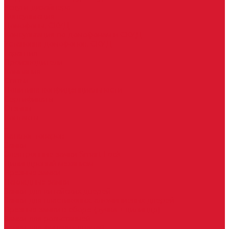
Услуги дизайнера
Консультация
Домофоны, СКУД
Консультация по домофонам и СКУД
Установка домофонов, СКУД
Гарантия
Производители
Компания
Статьи
Политика конфиденциальности
Сертификаты
Отзывы
Контакты
...
Каталог товаров
Замки
Электронные замки Smart Lock
Цилиндровый механизм
Врезные замки
Накладные замки
Замки для китайских дверей
Замки для пластиковых, алюминиевых дверей
Врезные замки в сборе (ручка + цилиндр)
Замки для рольставней
Замки для финских дверей