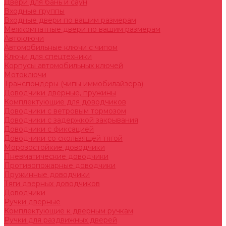
Двери для бань и саун
Входные группы
Входные двери по вашим размерам
Межкомнатные двери по вашим размерам
Автоключи
Автомобильные ключи с чипом
Ключи для спецтехники
Корпусы автомобильных ключей
Мотоключи
Транспондеры (чипы иммобилайзера)
Доводчики дверные, пружины
Комплектующие для доводчиков
Доводчики с ветровым тормозом
Доводчики с задержкой закрывания
Доводчики с фиксацией
Доводчики со скользящей тягой
Морозостойкие доводчики
Пневматические доводчики
Противопожарные доводчики
Пружинные доводчики
Тяги дверных доводчиков
Доводчики
Ручки дверные
Комплектующие к дверным ручкам
Ручки для раздвижных дверей