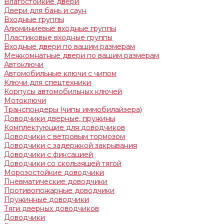
Влагостойкие двери
Двери для бань и саун
Входные группы
Алюминиевые входные группы
Пластиковые входные группы
Входные двери по вашим размерам
Межкомнатные двери по вашим размерам
Автоключи
Автомобильные ключи с чипом
Ключи для спецтехники
Корпусы автомобильных ключей
Мотоключи
Транспондеры (чипы иммобилайзера)
Доводчики дверные, пружины
Комплектующие для доводчиков
Доводчики с ветровым тормозом
Доводчики с задержкой закрывания
Доводчики с фиксацией
Доводчики со скользящей тягой
Морозостойкие доводчики
Пневматические доводчики
Противопожарные доводчики
Пружинные доводчики
Тяги дверных доводчиков
Доводчики