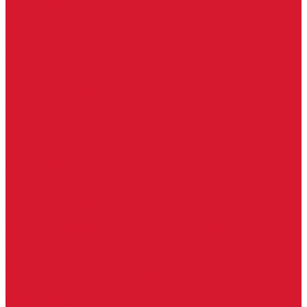
Keydiy ключи
Lonsdor ключи
Xhorse ключи
Английские ключи
Бородковые, флажковые ключи (Дверняк)
Вертикальные ключи
Крестовые ключи
Помповые, трубчатые ключи
Разные ключи
Сейфовые ключи
Финские ключи (Abloy)
Чипы для домофона
Скобяные изделия
Крючки мебельные
Накладки амбарные
Полкодержатели
Пружины дверные
Уголки
Батарейки, аккумуляторы, элементы питания
Аккумуляторные батарейки
Батарейки для слуховых аппаратов
Дисковые батарейки
Мизинчиковые батарейки (AAA)
Пальчиковые батарейки (AA)
Разные батарейки