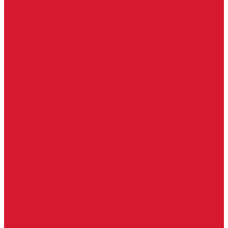
Шарниры
Пороги дверные, упоры дверные
Почтовые ящики
Разное
Доводчики дверные, пружины
Доводчики с ветровым тормозом
Доводчики с задержкой закрывания
Доводчики с фиксацией
Доводчики со скользящей тягой
Морозостойкие доводчики
Пневматические доводчики
Противопожарные доводчики
Пружинные доводчики
Тяги дверных доводчиков
Уличные доводчики
Уплотнители резиновые для дверей
Фурнитура для пластиковых, алюминиевых дверей и окон
Фурнитура для раздвижных дверей
Фурнитура для финских дверей
Шпингалеты, засовы
Ручки дверные
Ручки кнобы
Ручки кнопки
Ручки на планке
Ручки раздельные, комплект