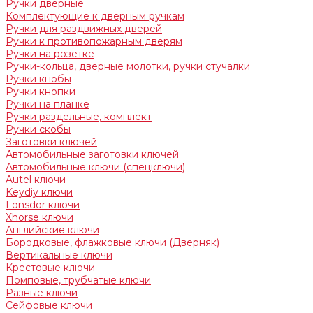
Ручки дверные
Комплектующие к дверным ручкам
Ручки для раздвижных дверей
Ручки к противопожарным дверям
Ручки на розетке
Ручки-кольца, дверные молотки, ручки стучалки
Ручки кнобы
Ручки кнопки
Ручки на планке
Ручки раздельные, комплект
Ручки скобы
Заготовки ключей
Автомобильные заготовки ключей
Автомобильные ключи (спецключи)
Autel ключи
Keydiy ключи
Lonsdor ключи
Xhorse ключи
Английские ключи
Бородковые, флажковые ключи (Дверняк)
Вертикальные ключи
Крестовые ключи
Помповые, трубчатые ключи
Разные ключи
Сейфовые ключи