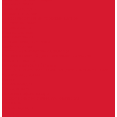
Гаражные замки
Задвижки дверные
Депозитные замки
Замок велосипедный, тросовый, цепной
Защелки дверные
Кодовые замки
Мастер системы
Навесные замки
Противопожарные замки
Сейфовые замки
Электро-магнитные замки, защелки
Комплекты ключей для перекодировки замков
Ответные планки
Почтовые замки, мебельные
Электромеханические замки, защелки, ответные планки
Фурнитура дверная
Ригели
Броненакладки
Глазки, оптика
Дверные цифры, номера
Декоративные накладки, WC-комплекты
Ключницы
Петли, шарниры
Петли