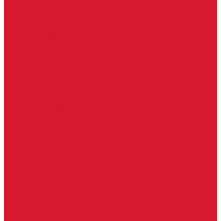
Доводчики с ветровым тормозом
Доводчики с задержкой закрывания
Доводчики с фиксацией
Доводчики со скользящей тягой
Морозостойкие доводчики
Пневматические доводчики
Противопожарные доводчики
Пружинные доводчики
Тяги дверных доводчиков
Доводчики
Ручки дверные
Комплектующие к дверным ручкам
Ручки для раздвижных дверей
Ручки к противопожарным дверям
Ручки на розетке
Ручки-кольца, дверные молотки, ручки стучалки
Ручки кнобы
Ручки кнопки
Ручки на планке
Ручки раздельные, комплект
Ручки скобы
Заготовки ключей
Автомобильные заготовки ключей
Автомобильные ключи (спецключи)
Autel ключи