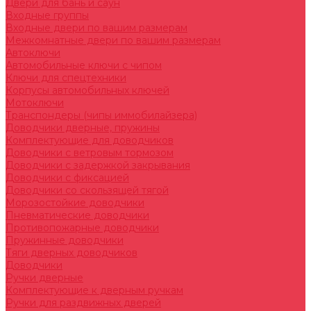
Двери для бань и саун
Входные группы
Входные двери по вашим размерам
Межкомнатные двери по вашим размерам
Автоключи
Автомобильные ключи с чипом
Ключи для спецтехники
Корпусы автомобильных ключей
Мотоключи
Транспондеры (чипы иммобилайзера)
Доводчики дверные, пружины
Комплектующие для доводчиков
Доводчики с ветровым тормозом
Доводчики с задержкой закрывания
Доводчики с фиксацией
Доводчики со скользящей тягой
Морозостойкие доводчики
Пневматические доводчики
Противопожарные доводчики
Пружинные доводчики
Тяги дверных доводчиков
Доводчики
Ручки дверные
Комплектующие к дверным ручкам
Ручки для раздвижных дверей