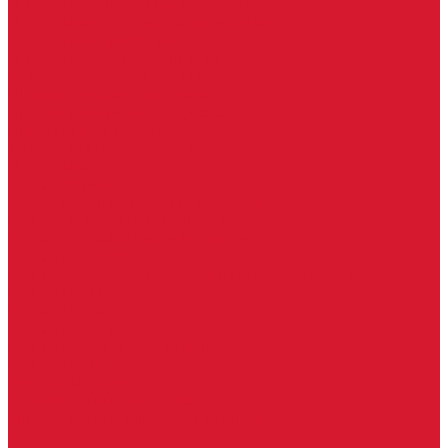
Доводчики с ветровым тормозом
Доводчики с задержкой закрывания
Доводчики с фиксацией
Доводчики со скользящей тягой
Морозостойкие доводчики
Пневматические доводчики
Противопожарные доводчики
Пружинные доводчики
Тяги дверных доводчиков
Доводчики
Ручки дверные
Комплектующие к дверным ручкам
Ручки для раздвижных дверей
Ручки к противопожарным дверям
Ручки на розетке
Ручки-кольца, дверные молотки, ручки стучалки
Ручки кнобы
Ручки кнопки
Ручки на планке
Ручки раздельные, комплект
Ручки скобы
Заготовки ключей
Автомобильные заготовки ключей
Автомобильные ключи (спецключи)
Autel ключи