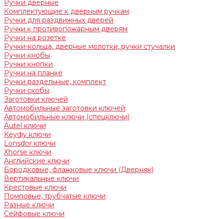
Ручки дверные
Комплектующие к дверным ручкам
Ручки для раздвижных дверей
Ручки к противопожарным дверям
Ручки на розетке
Ручки-кольца, дверные молотки, ручки стучалки
Ручки кнобы
Ручки кнопки
Ручки на планке
Ручки раздельные, комплект
Ручки скобы
Заготовки ключей
Автомобильные заготовки ключей
Автомобильные ключи (спецключи)
Autel ключи
Keydiy ключи
Lonsdor ключи
Xhorse ключи
Английские ключи
Бородковые, флажковые ключи (Дверняк)
Вертикальные ключи
Крестовые ключи
Помповые, трубчатые ключи
Разные ключи
Сейфовые ключи