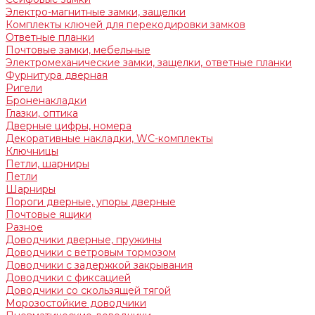
Электро-магнитные замки, защелки
Комплекты ключей для перекодировки замков
Ответные планки
Почтовые замки, мебельные
Электромеханические замки, защелки, ответные планки
Фурнитура дверная
Ригели
Броненакладки
Глазки, оптика
Дверные цифры, номера
Декоративные накладки, WC-комплекты
Ключницы
Петли, шарниры
Петли
Шарниры
Пороги дверные, упоры дверные
Почтовые ящики
Разное
Доводчики дверные, пружины
Доводчики с ветровым тормозом
Доводчики с задержкой закрывания
Доводчики с фиксацией
Доводчики со скользящей тягой
Морозостойкие доводчики