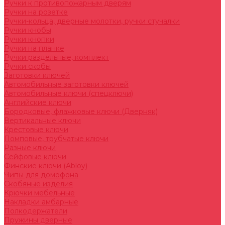
Ручки к противопожарным дверям
Ручки на розетке
Ручки-кольца, дверные молотки, ручки стучалки
Ручки кнобы
Ручки кнопки
Ручки на планке
Ручки раздельные, комплект
Ручки скобы
Заготовки ключей
Автомобильные заготовки ключей
Автомобильные ключи (спецключи)
Английские ключи
Бородковые, флажковые ключи (Дверняк)
Вертикальные ключи
Крестовые ключи
Помповые, трубчатые ключи
Разные ключи
Сейфовые ключи
Финские ключи (Abloy)
Чипы для домофона
Скобяные изделия
Крючки мебельные
Накладки амбарные
Полкодержатели
Пружины дверные