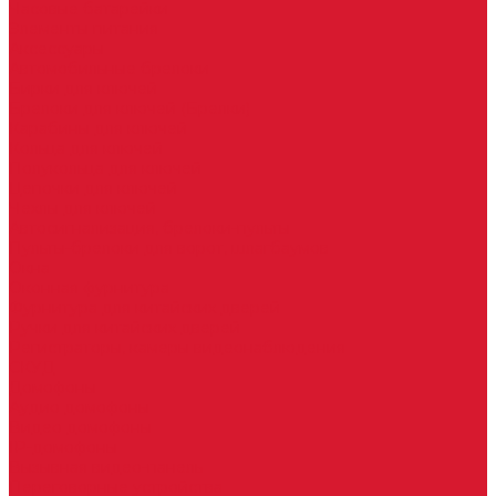
Часовые батарейки
Элементы питания
Аксессуары
Автомобильные брелоки
Бирки для ключей
Брелоки для ключей (Брелки)
Карабины для ключей
Кольца для ключей
Полукольца для ключей
Цепочки для ключей
Чехлы для ключей
Автосигнализация, брелоки-пульты
Пульты-брелоки для ворот, шлагбаумов
Окна
Оконная фурнитура
Фурнитура для китайских дверей
Ручки для китайских дверей
Регистраторы, камеры видеонаблюдения
СКУД
Домофоны
Аудио домофоны
Видео домофоны
IP-домофоны
Вызывная видео-панель
Переговорные устройства