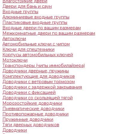
Влагостойкие двери
Двери для бань и саун
Входные группы
Алюминиевые входные группы
Пластиковые входные группы
Входные двери по вашим размерам
Межкомнатные двери по вашим размерам
Автоключи
Автомобильные ключи с чипом
Ключи для спецтехники
Корпусы автомобильных ключей
Мотоключи
Транспондеры (чипы иммобилайзера)
Доводчики дверные, пружины
Комплектующие для доводчиков
Доводчики с ветровым тормозом
Доводчики с задержкой закрывания
Доводчики с фиксацией
Доводчики со скользящей тягой
Морозостойкие доводчики
Пневматические доводчики
Противопожарные доводчики
Пружинные доводчики
Тяги дверных доводчиков
Доводчики