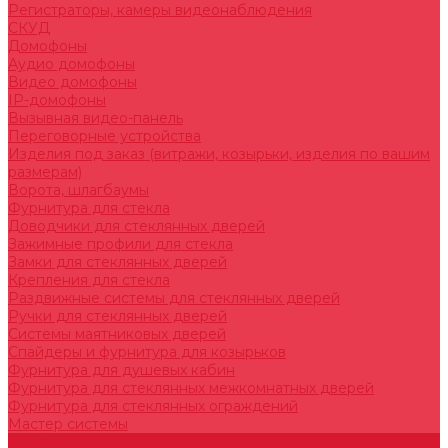
Регистраторы, камеры видеонаблюдения
СКУД
Домофоны
Аудио домофоны
Видео домофоны
IP-домофоны
Вызывная видео-панель
Переговорные устройства
Изделия под заказ (витражи, козырьки, изделия по вашим
размерам)
Ворота, шлагбаумы
Фурнитура для стекла
Доводчики для стеклянных дверей
Зажимные профили для стекла
Замки для стеклянных дверей
Крепления для стекла
Раздвижные системы для стеклянных дверей
Ручки для стеклянных дверей
Системы маятниковых дверей
Спайдеры и фурнитура для козырьков
Фурнитура для душевых кабин
Фурнитура для стеклянных межкомнатных дверей
Фурнитура для стеклянных ограждений
Мастер системы
Услуги