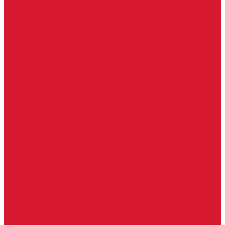
Гаражные замки
Задвижки дверные
Депозитные замки
Замок велосипедный, тросовый, цепной
Защелки дверные
Кодовые замки
Мастер системы
Навесные замки
Противопожарные замки
Сейфовые замки
Электро-магнитные замки, защелки
Комплекты ключей для перекодировки замков
Ответные планки
Почтовые замки, мебельные
Электромеханические замки, защелки, ответные планки
Фурнитура дверная
Ригели
Броненакладки
Глазки, оптика
Дверные цифры, номера
Декоративные накладки, WC-комплекты
Ключницы
Петли, шарниры
Петли