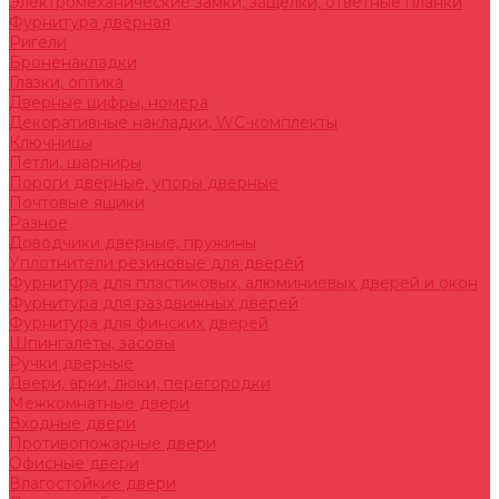
Электромеханические замки, защелки, ответные планки
Фурнитура дверная
Ригели
Броненакладки
Глазки, оптика
Дверные цифры, номера
Декоративные накладки, WC-комплекты
Ключницы
Петли, шарниры
Пороги дверные, упоры дверные
Почтовые ящики
Разное
Доводчики дверные, пружины
Уплотнители резиновые для дверей
Фурнитура для пластиковых, алюминиевых дверей и окон
Фурнитура для раздвижных дверей
Фурнитура для финских дверей
Шпингалеты, засовы
Ручки дверные
Двери, арки, люки, перегородки
Межкомнатные двери
Входные двери
Противопожарные двери
Офисные двери
Влагостойкие двери