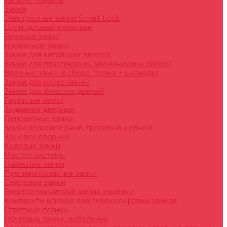
Каталог товаров
Замки
Электронные замки Smart Lock
Цилиндровый механизм
Врезные замки
Накладные замки
Замки для китайских дверей
Замки для пластиковых, алюминиевых дверей
Врезные замки в сборе (ручка + цилиндр)
Замки для рольставней
Замки для финских дверей
Гаражные замки
Задвижки дверные
Депозитные замки
Замок велосипедный, тросовый, цепной
Защелки дверные
Кодовые замки
Мастер системы
Навесные замки
Противопожарные замки
Сейфовые замки
Электро-магнитные замки, защелки
Комплекты ключей для перекодировки замков
Ответные планки
Почтовые замки, мебельные