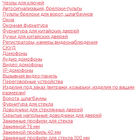
Чехлы для ключей
Автосигнализация, брелоки-пульты
Пульты-брелоки для ворот, шлагбаумов
Окна
Оконная фурнитура
Фурнитура для китайских дверей
Ручки для китайских дверей
Регистраторы, камеры видеонаблюдения
СКУД
Домофоны
Аудио домофоны
Видео домофоны
IP-домофоны
Вызывная видео-панель
Переговорные устройства
Изделия под заказ (витражи, козырьки, изделия по вашим
размерам)
Ворота, шлагбаумы
Фурнитура для стекла
Доводчики для стеклянных дверей
Скрытые напольные доводчики для дверей
Зажимные профили для стекла
Зажимной 76 мм
Зажимной профиль 40 мм
Зажимные профили для стекла 100 мм