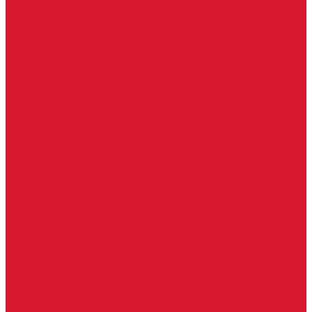
Серия Вектор
Ручки для стеклянных дверей
Ручка для стеклянной двери с замком
Ручки &quot;Лайт&quot; тонкостенные
Ручки для бань и саун
Ручки офисные
Ручки под заказ
Ручки-кнобы
Системы маятниковых дверей
Серия «Вектор»
Системы маятниковых дверей «Классика»
Спайдеры и фурнитура для козырьков
Спайдеры для стекла
Фурнитура для стеклянных козырьков
Фурнитура для душевых кабин
Акваслайд душевая кабина
Коннекторы для душевых кабин
Петли без реза уплотнителя
Петли для душевых кабин
Профили для душевых кабин
Профиль уплотнительный ПВХ
Штанги для душевой кабины из стекла
Фурнитура для стеклянных межкомнатных дверей
Алюминиевые коробки для стеклянных дверей
Замки для стеклянных дверей с нажимной ручкой