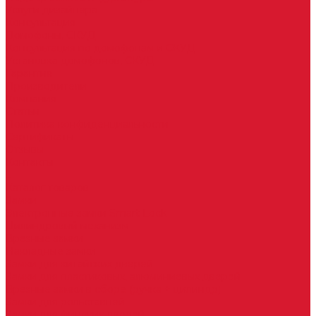
Услуги дизайнера
Консультация
Домофоны, СКУД
Консультация по домофонам и СКУД
Установка домофонов, СКУД
Гарантия
Производители
Компания
Статьи
Политика конфиденциальности
Сертификаты
Отзывы
Контакты
...
Каталог товаров
Замки
Электронные замки Smart Lock
Цилиндровый механизм
Врезные замки
Накладные замки
Замки для китайских дверей
Замки для пластиковых, алюминиевых дверей
Врезные замки в сборе (ручка + цилиндр)
Замки для рольставней
Замки для финских дверей