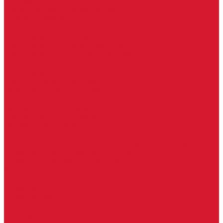
Шарниры
Пороги дверные, упоры дверные
Почтовые ящики
Разное
Доводчики дверные, пружины
Доводчики с ветровым тормозом
Доводчики с задержкой закрывания
Доводчики с фиксацией
Доводчики со скользящей тягой
Морозостойкие доводчики
Пневматические доводчики
Противопожарные доводчики
Пружинные доводчики
Тяги дверных доводчиков
Уличные доводчики
Уплотнители резиновые для дверей
Фурнитура для пластиковых, алюминиевых дверей и окон
Фурнитура для раздвижных дверей
Фурнитура для финских дверей
Шпингалеты, засовы
Ручки дверные
Ручки кнобы
Ручки кнопки
Ручки на планке
Ручки раздельные, комплект