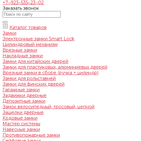
+7‒923‒535‒23‒02
Заказать звонок
Каталог товаров
Замки
Электронные замки Smart Lock
Цилиндровый механизм
Врезные замки
Накладные замки
Замки для китайских дверей
Замки для пластиковых, алюминиевых дверей
Врезные замки в сборе (ручка + цилиндр)
Замки для рольставней
Замки для финских дверей
Гаражные замки
Задвижки дверные
Депозитные замки
Замок велосипедный, тросовый, цепной
Защелки дверные
Кодовые замки
Мастер системы
Навесные замки
Противопожарные замки
Сейфовые замки