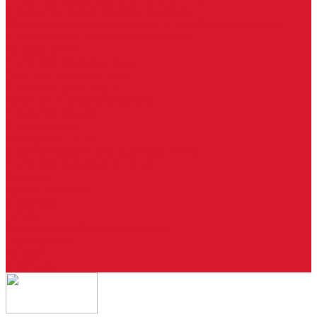
Ремонт брелоков (кнопки, дисплеи)
Программирование и нарезка автомобильных ключей
Ремонт замков и ключей зажигания
Двери, ворота
Установка дверей, ворот
Доставка дверей, ворот
Ремонт дверей, ворот
Подбор замков и фурнитуры
Услуги дизайнера
Консультация
Домофоны, СКУД
Консультация по домофонам и СКУД
Установка домофонов, СКУД
Гарантия
Производители
Компания
Статьи
Политика конфиденциальности
Сертификаты
Отзывы
Контакты