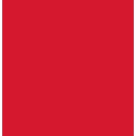
Бытовые ключи и чипы
Срочное изготовление ключей
Изготовление ключей любой сложности
Изготовление ключей на выезде
Для юридических лиц
Гарантия, качество
Замки
Установка замков
Ремонт замков (в том числе на выезде)
Восстановление ключей при полной утере
Кодировка, перекодировка замков
Подбор замка на замену старого
Бесплатная консультация по замкам
Автоключи и брелоки
Вскрытие и разблокировка авто
Услуги на выезде
Восстановление при полной утере ключа
Ремонт брелоков (кнопки, дисплеи)
Программирование и нарезка автомобильных ключей
Ремонт замков и ключей зажигания
Двери, ворота
Установка дверей, ворот
Доставка дверей, ворот
Ремонт дверей, ворот
Подбор замков и фурнитуры