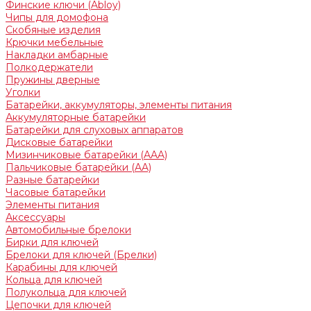
Финские ключи (Abloy)
Чипы для домофона
Скобяные изделия
Крючки мебельные
Накладки амбарные
Полкодержатели
Пружины дверные
Уголки
Батарейки, аккумуляторы, элементы питания
Аккумуляторные батарейки
Батарейки для слуховых аппаратов
Дисковые батарейки
Мизинчиковые батарейки (AAA)
Пальчиковые батарейки (AA)
Разные батарейки
Часовые батарейки
Элементы питания
Аксессуары
Автомобильные брелоки
Бирки для ключей
Брелоки для ключей (Брелки)
Карабины для ключей
Кольца для ключей
Полукольца для ключей
Цепочки для ключей