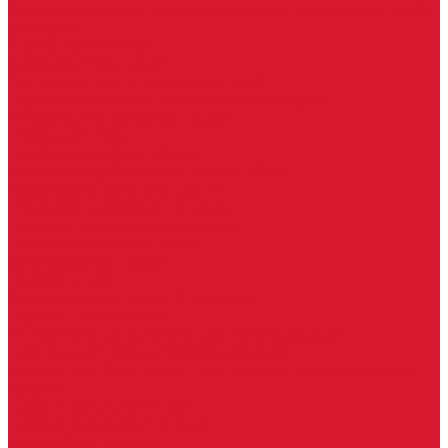
Изделия под заказ (витражи, козырьки, изделия по вашим
размерам)
Ворота, шлагбаумы
Фурнитура для стекла
Доводчики для стеклянных дверей
Скрытые напольные доводчики для дверей
Зажимные профили для стекла
Зажимной 76 мм
Зажимной профиль 40 мм
Зажимные профили для стекла 100 мм
Опорный профиль для стекла
Замки для стеклянных дверей
Замки механические для стекла
Ответные части под замок
Крепления для стекла
«Точки Россия»
Крепления для стекла «Классика»
Серия «Соединители»
Раздвижные системы для стеклянных дверей
Аура система для раздвижных дверей
Серия &quot;Гармоника&quot; система для раздвижных
дверей
Серия &quot;Дельта&quot;
Серия &quot;Дельта+&quot;
Серия «Вектор мини»