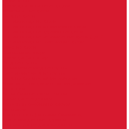
Ручки скобы
Двери, арки, люки, перегородки
Межкомнатные двери
Входные двери
Противопожарные двери
Противопожарные алюминиевые двери
Противопожарные деревянные двери
Противопожарные металлические двери (ДМП)
Противопожарные пластиковые двери
Офисные двери
Влагостойкие двери
Двери для бань и саун
Входные группы
Алюминиевые входные группы
Пластиковые входные группы
Входные двери по вашим размерам
Межкомнатные двери по вашим размерам
Автоключи
Автомобильные ключи с чипом
Ключи для спецтехники
Корпусы автомобильных ключей
Мотоключи
Транспондеры (чипы иммобилайзера)
Доводчики дверные, пружины
Комплектующие для доводчиков