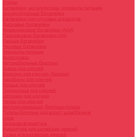
Уголки
Батарейки, аккумуляторы, элементы питания
Аккумуляторные батарейки
Батарейки для слуховых аппаратов
Дисковые батарейки
Мизинчиковые батарейки (AAA)
Пальчиковые батарейки (AA)
Разные батарейки
Часовые батарейки
Элементы питания
Аксессуары
Автомобильные брелоки
Бирки для ключей
Брелоки для ключей (Брелки)
Карабины для ключей
Кольца для ключей
Полукольца для ключей
Цепочки для ключей
Чехлы для ключей
Автосигнализация, брелоки-пульты
Пульты-брелоки для ворот, шлагбаумов
Окна
Оконная фурнитура
Фурнитура для китайских дверей
Ручки для китайских дверей