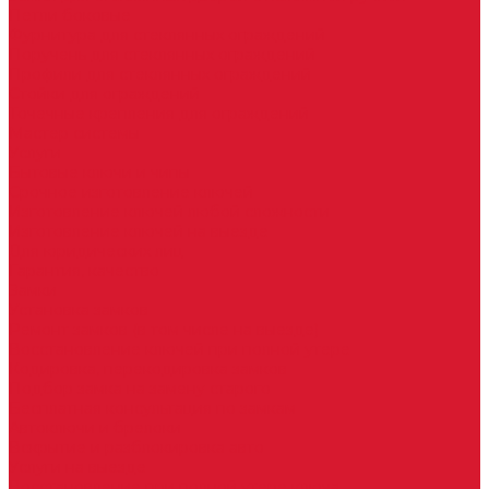
Петли боковые
Фурнитура для стеклянных ограждений
Поручень для стеклянных ограждений
Профили для стеклянных ограждений
Стойки для ограждений
Точечные крепления для ограждений
Мастер системы
Услуги
Бытовые ключи и чипы
Срочное изготовление ключей
Изготовление ключей любой сложности
Изготовление ключей на выезде
Для юридических лиц
Гарантия, качество
Замки
Установка замков
Ремонт замков (в том числе на выезде)
Восстановление ключей при полной утере
Кодировка, перекодировка замков
Подбор замка на замену старого
Бесплатная консультация по замкам
Автоключи и брелоки
Вскрытие и разблокировка авто
Услуги на выезде
Восстановление при полной утере ключа