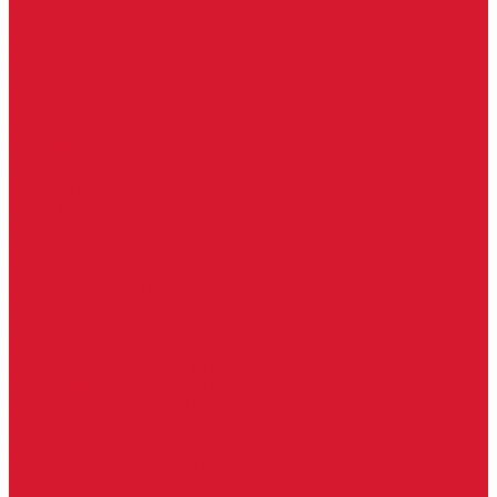
Keydiy ключи
Lonsdor ключи
Xhorse ключи
Английские ключи
Бородковые, флажковые ключи (Дверняк)
Вертикальные ключи
Крестовые ключи
Помповые, трубчатые ключи
Разные ключи
Сейфовые ключи
Финские ключи (Abloy)
Чипы для домофона
Скобяные изделия
Крючки мебельные
Накладки амбарные
Полкодержатели
Пружины дверные
Уголки
Батарейки, аккумуляторы, элементы питания
Аккумуляторные батарейки
Батарейки для слуховых аппаратов
Дисковые батарейки
Мизинчиковые батарейки (AAA)
Пальчиковые батарейки (AA)
Разные батарейки