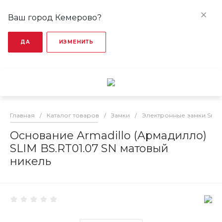
Ваш город Кемерово?
ДА
ИЗМЕНИТЬ
Главная
/
Каталог товаров
/
Замки
/
Электронные замки Smar
Основание Armadillo (Армадилло)
SLIM BS.RT01.07 SN матовый
никель