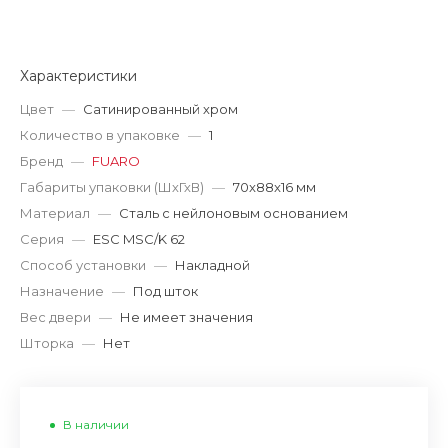
Характеристики
Цвет
—
Сатинированный хром
Количество в упаковке
—
1
Бренд
—
FUARO
Габариты упаковки (ШхГхВ)
—
70x88x16 мм
Материал
—
Сталь с нейлоновым основанием
Серия
—
ESC MSC/K 62
Способ установки
—
Накладной
Назначение
—
Под шток
Вес двери
—
Не имеет значения
Шторка
—
Нет
В наличии